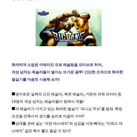
화려하게
쇼업된
아메리칸
프로
레슬링을
모티브로
하여
,
개성
넘치는
레슬러들이
벌이는
뜨거운
결투
!
간단한
조작으로
화려한
필살기를
마음껏
사용해
보자
!
■경이로운 실력의 신인 레슬러, 복면 레슬러, 거한의 파워 파이터 등
10명의 개성 넘치는 레슬러들이 링에서 격돌!
■각 레슬러가 가지고 있는 화려한 필살기 ‘피니싱 무브’를 탑재. 특정
조건을 만족시켜 경기를 승리로 이끌어 가자!!
■상대를 관에 넣는 ‘커핀 데스매치’와 상금을 서로 빼앗는 ‘리워드 데
스매치’ 같은 특수 룰도 즐길 수 있다!