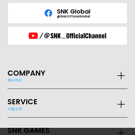
SNK Global
@SNKOfficialGlobal
COMPANY
회사개요
SERVICE
사업소개
SNK GAMES