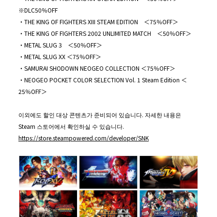
※DLC50％OFF
・THE KING OF FIGHTERS XIII STEAM EDITION ＜75％OFF＞
・THE KING OF FIGHTERS 2002 UNLIMITED MATCH ＜50％OFF＞
・METAL SLUG 3 ＜50％OFF＞
・METAL SLUG XX ＜75％OFF＞
・SAMURAI SHODOWN NEOGEO COLLECTION ＜75％OFF＞
・NEOGEO POCKET COLOR SELECTION Vol. 1 Steam Edition ＜
25％OFF＞
이외에도 할인 대상 콘텐츠가 준비되어 있습니다. 자세한 내용은
Steam 스토어에서 확인하실 수 있습니다.
https://store.steampowered.com/developer/SNK