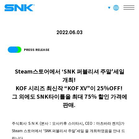
SERVICE
사업소개
languages
snk corporation
RECRUIT
2022.06.03
채용 정보
PRESS RELEASE
ABOUT
사이트 정보
Steam스토어에서 ‘SNK 퍼블리셔 주말’세일
개최!
KOF 시리즈 최신작 “KOF XV”이 25％OFF!
RECRUIT
FOR FANS
그 외에도 SNK타이틀을 최대 75％ 할인 가격에
판매.
주식회사 ＳＮＫ (본사：오사카후 스이타시, CEO：마츠바라 켄지)가
Steam 스토어에서 ‘SNK 퍼블리셔 주말’세일 을 개최하였음을 안내 드
립니다.