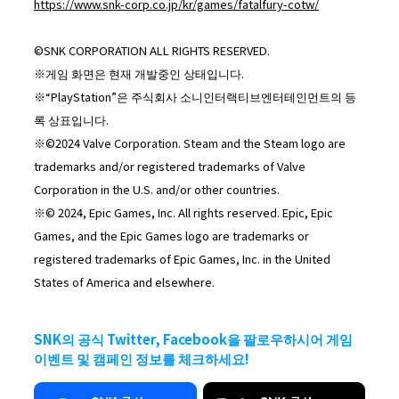
https://www.snk-corp.co.jp/kr/games/fatalfury-cotw/
©SNK CORPORATION ALL RIGHTS RESERVED.
※게임 화면은 현재 개발중인 상태입니다.
※“PlayStation”은 주식회사 소니인터랙티브엔터테인먼트의 등
록 상표입니다.
※©2024 Valve Corporation. Steam and the Steam logo are
trademarks and/or registered trademarks of Valve
Corporation in the U.S. and/or other countries.
※© 2024, Epic Games, Inc. All rights reserved. Epic, Epic
Games, and the Epic Games logo are trademarks or
registered trademarks of Epic Games, Inc. in the United
States of America and elsewhere.
SNK의 공식 Twitter, Facebook을 팔로우하시어 게임
이벤트 및 캠페인 정보를 체크하세요!