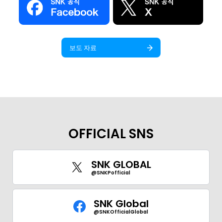
보도 자료
OFFICIAL SNS
GLOBAL
SNK GLOBAL
JPN
ENG
한글
繁体
簡体
@SNKPofficial
SNK Global
@SNKOfficialGlobal