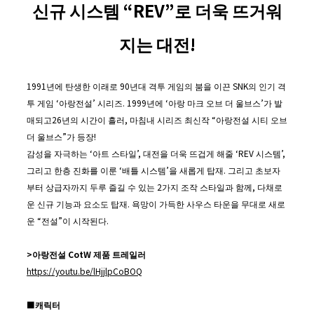
신규 시스템
“REV”
로 더욱 뜨거워
지는 대전
!
1991년에 탄생한 이래로 90년대 격투 게임의 붐을 이끈 SNK의 인기 격
투 게임 ‘아랑전설’ 시리즈. 1999년에 ‘아랑 마크 오브 더 울브스’가 발
매되고26년의 시간이 흘러, 마침내 시리즈 최신작 “아랑전설 시티 오브
더 울브스”가 등장!
감성을 자극하는 ‘아트 스타일’, 대전을 더욱 뜨겁게 해줄 ‘REV 시스템’,
그리고 한층 진화를 이룬 ‘배틀 시스템’을 새롭게 탑재. 그리고 초보자
부터 상급자까지 두루 즐길 수 있는 2가지 조작 스타일과 함께, 다채로
운 신규 기능과 요소도 탑재. 욕망이 가득한 사우스 타운을 무대로 새로
운 “전설”이 시작된다.
>
아랑전설
CotW
제품 트레일러
https://youtu.be/lHjjlpCoBOQ
■
캐릭터