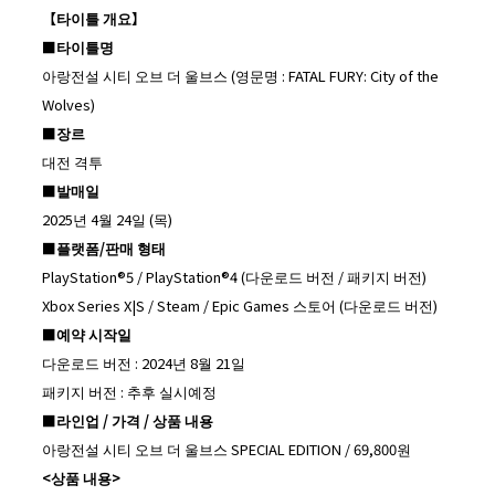
【타이틀 개요】
■
타이틀명
아랑전설 시티 오브 더 울브스 (영문명 : FATAL FURY: City of the
Wolves)
■
장르
대전 격투
■
발매일
2025년 4월 24일 (목)
■
플랫폼
/
판매 형태
PlayStation®5 / PlayStation®4 (다운로드 버전 / 패키지 버전)
Xbox Series X|S / Steam / Epic Games 스토어 (다운로드 버전)
■
예약 시작일
다운로드 버전 : 2024년 8월 21일
패키지 버전 : 추후 실시예정
■
라인업
/
가격
/
상품 내용
아랑전설 시티 오브 더 울브스 SPECIAL EDITION / 69,800원
<
상품 내용
>