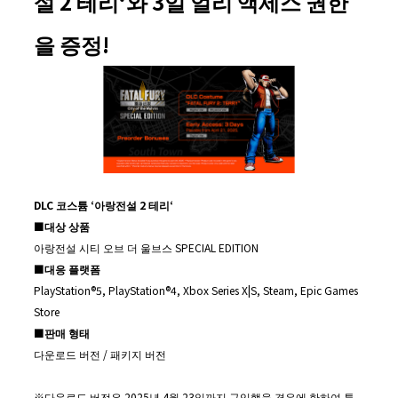
설
2
테리
‘
와
3
일 얼리 액세스 권한
을 증정
!
DLC
코스튬
‘
아랑전설
2
테리
‘
■
대상 상품
아랑전설 시티 오브 더 울브스 SPECIAL EDITION
■
대응 플랫폼
PlayStation®5, PlayStation®4, Xbox Series X|S, Steam, Epic Games
Store
■
판매 형태
다운로드 버전 / 패키지 버전
※다운로드 버전은 2025년 4월 23일까지 구입했을 경우에 한하여 특