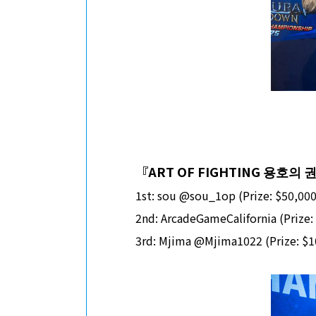
『
ART OF FIGHTING
용호의 권
1st: sou @sou_1op (Prize: $50,000
2nd: ArcadeGameCalifornia (Prize:
3rd: Mjima @Mjima1022 (Prize: $1