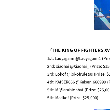
『
THE KING OF FIGHTERS XV
1st: Lauyagami @Lauyagami1 (Priz
2nd: xiaohai @Xiaohai_ (Prize: $15
3rd: Lokof @lokofruletas (Prize: $
4th: KAISER666 @Kaiser_666999 (P
5th: M’@arubionhat (Prize: $25,00
5th: Madkof (Prize: $25,000)