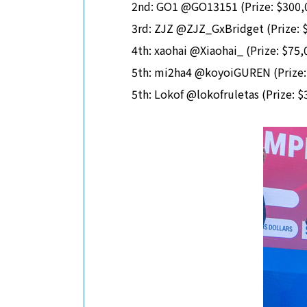
2nd: GO1 @GO13151 (Prize: $300,
3rd: ZJZ @ZJZ_GxBridget (Prize: 
4th: xaohai @Xiaohai_ (Prize: $75,
5th: mi2ha4 @koyoiGUREN (Prize:
5th: Lokof @lokofruletas (Prize: $