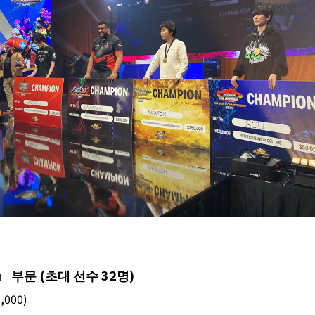
』 부문
(
초대 선수
32
명
)
0,000)