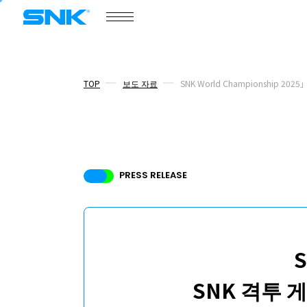
COMPANY
회사개요
snk corporation
TOP
보도 자료
SNK World Championship 
회사개요
보도 자료
PRESS RELEASE
소식
경영진 소개
채용 정보
S
SNK 격투 
ABOUT
사이트 정보