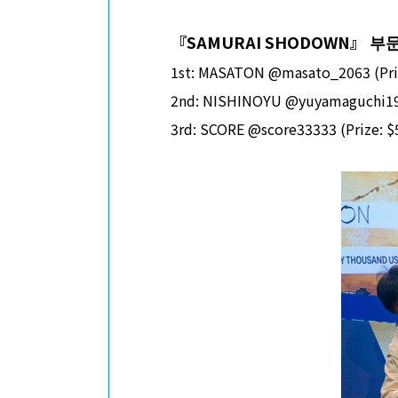
『
SAMURAI SHODOWN
』 부
1st: MASATON @masato_2063 (Priz
2nd: NISHINOYU @yuyamaguchi198
3rd: SCORE @score33333 (Prize: $