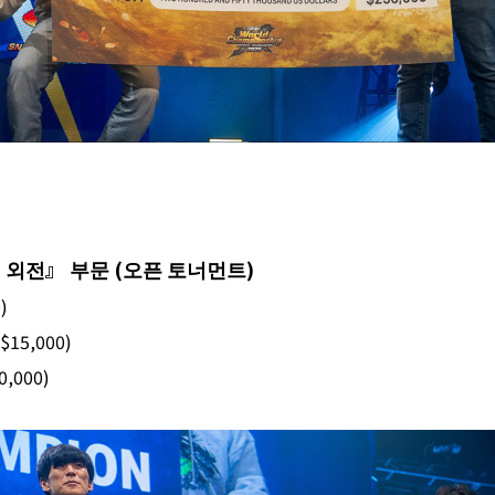
 외전』 부문
(
오픈 토너먼트
)
)
 $15,000)
0,000)