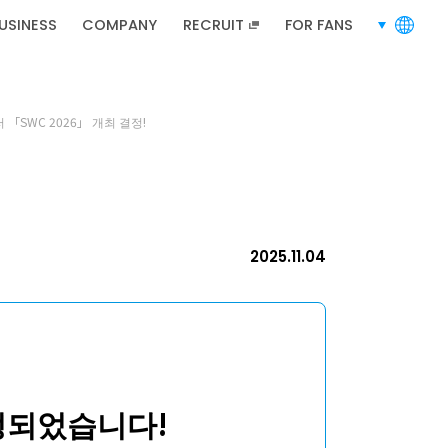
RECRUIT
채용 정보
USINESS
COMPANY
RECRUIT
FOR FANS
languages
러 「SWC 2026」 개최 결정!
채용 정보
2025.11.04
5」
결정되었습니다!
사이트 맵
프라이버시 정책
이용약관