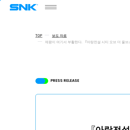
COMPANY
회사개요
snk corporation
TOP
보도 자료
제왕이 여기서 부활한다. 『아랑전설 시티 오브 더 울브스』
회사개요
보도 자료
PRESS RELEASE
소식
경영진 소개
채용 정보
ABOUT
사이트 정보
『아랑전설 시