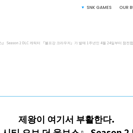
SERVICE
사업소개
SNK GAMES
OUR B
 Season 2 DLC 캐릭터 「볼프강 크라우저」가 발매 1주년인 4월 24일부터 참전합
비디오 게임 사업
라이선스 사업
e-SPORTS 사업
제왕이 여기서 부활한다.
티 오브 더 울브스』 Season 2