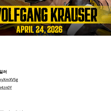
일러
7kyXmXV5g
h4zn0Y