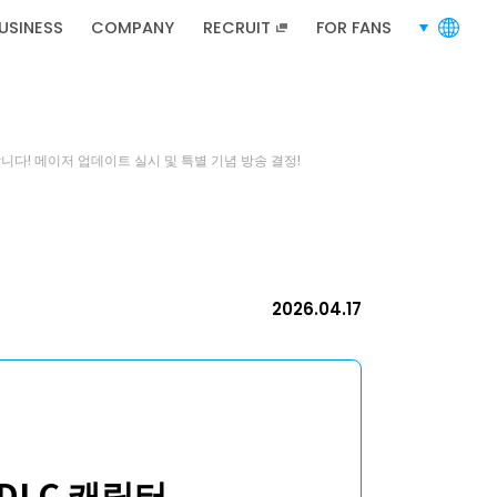
RECRUIT
채용 정보
USINESS
COMPANY
RECRUIT
FOR FANS
languages
니다! 메이저 업데이트 실시 및 특별 기념 방송 결정!
채용 정보
2026.04.17
사이트 맵
프라이버시 정책
이용약관
 DLC 캐릭터