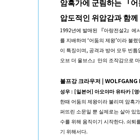
암흑가에 군림하는 「어
압도적인 위압감과 함께
1992년에 발매된 『아랑전설2』에서
를 지배하며 ‘어둠의 제왕’이라 불렸
이 특징이며, 공격과 방어 모두 빈
오브 더 울브스』만의 조작감으로 마
볼프강 크라우저 | WOLFGANG 
성우
: [
일본어
]
아오야마 유타카
[
영
한때 어둠의 제왕이라 불리며 암흑가
퍼뜨린 소문일 뿐 실제로는 살아 있었
수를 위해 움직이기 시작한다. 쇠퇴를
기 위해서다.