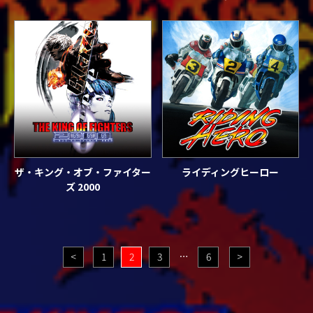
ザ・キング・オブ・ファイター
ライディングヒーロー
ズ 2000
投
<
1
2
3
…
6
>
稿
の