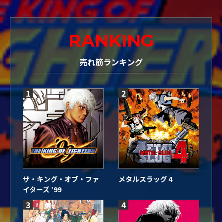
ペ
ー
ジ
RANKING
送
売れ筋ランキング
り
1
2
ザ・キング・オブ・ファ
メタルスラッグ 4
イターズ ’99
3
4