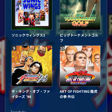
ソニックウィングス2
ビッグトーナメントゴル
フ
9
10
ザ・キング・オブ・ファ
ART OF FIGHTING 龍虎
イターズ ’94
の拳 外伝
Tweets by