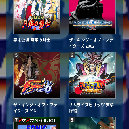
幕末浪漫 月華の剣士
ザ・キング・オブ・ファ
イターズ 2002
5
6
ザ・キング・オブ・ファ
サムライスピリッツ 天草
イターズ ’96
降臨
7
8