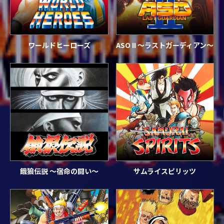
ワールドヒーローズ
ASO II ～ラストガーディアン～
餓狼伝説 ～宿命の闘い～
サムライスピリッツ