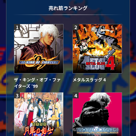
送
売れ筋ランキング
り
1
2
ザ・キング・オブ・ファ
メタルスラッグ 4
イターズ ’99
3
4