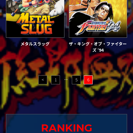
メタルスラッグ
ザ・キング・オブ・ファイター
ズ ’94
投
<
1
…
5
6
稿
の
ペ
ー
ジ
RANKING