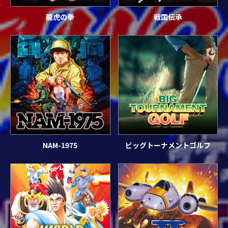
龍虎の拳
戦国伝承
NAM-1975
ビッグトーナメントゴルフ