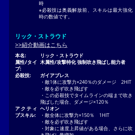
時
※必殺技は奥義解放前、スキルは最大強化
時の数値です。
リック・ストラウド
>>紹介動画はこちら
本名:
リック・ストラウド
属性/タイ
木属性/攻撃特化 強制吹き飛ばし能力者
プ:
必殺技:
ガイアブレス
・敵1体に攻撃力×240％のダメージ 2HIT
・敵を必ず吹き飛ばす
・この必殺技でタイムラインの端まで吹き
飛ばした場合、ダメージ×120％
アクティ
ヘリオン
ブスキル:
・敵全体に攻撃力×150％ 1HIT
・敵を必ず吹き飛ばす
・対象に速度上昇値がある場合、さらに吹
き飛ばし量増加