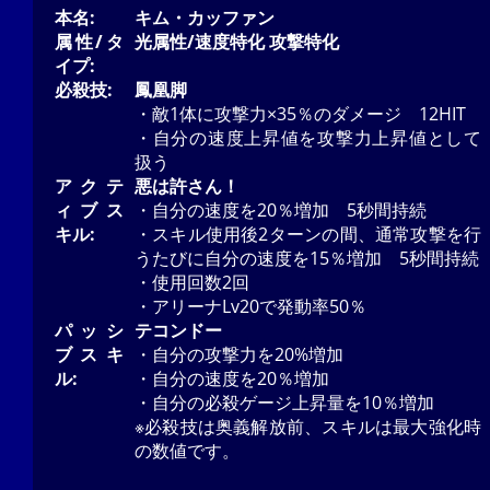
本名:
キム・カッファン
属性/タ
光属性/速度特化 攻撃特化
イプ:
必殺技:
鳳凰脚
・敵1体に攻撃力×35％のダメージ 12HIT
・自分の速度上昇値を攻撃力上昇値として
扱う
アクテ
悪は許さん！
ィブス
・自分の速度を20％増加 5秒間持続
キル:
・スキル使用後2ターンの間、通常攻撃を行
うたびに自分の速度を15％増加 5秒間持続
・使用回数2回
・アリーナLv20で発動率50％
パッシ
テコンドー
ブスキ
・自分の攻撃力を20%増加
ル:
・自分の速度を20％増加
・自分の必殺ゲージ上昇量を10％増加
※必殺技は奥義解放前、スキルは最大強化時
の数値です。