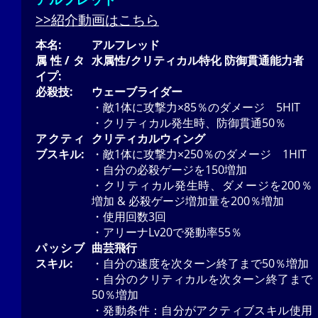
>>紹介動画はこちら
本名:
アルフレッド
属性/タ
水属性/クリティカル特化 防御貫通能力者
イプ:
必殺技:
ウェーブライダー
・敵1体に攻撃力×85％のダメージ 5HIT
・クリティカル発生時、防御貫通50％
アクティ
クリティカルウィング
ブスキル:
・敵1体に攻撃力×250％のダメージ 1HIT
・自分の必殺ゲージを150増加
・クリティカル発生時、ダメージを200％
増加 & 必殺ゲージ増加量を200％増加
・使用回数3回
・アリーナLv20で発動率55％
パッシブ
曲芸飛行
スキル:
・自分の速度を次ターン終了まで50％増加
・自分のクリティカルを次ターン終了まで
50％増加
・発動条件：自分がアクティブスキル使用