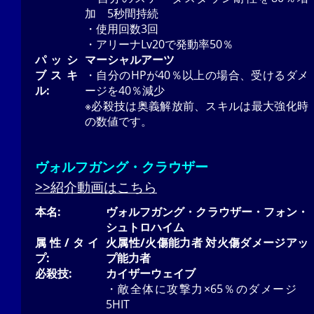
加 5秒間持続
・使用回数3回
・アリーナLv20で発動率50％
パッシ
マーシャルアーツ
ブスキ
・自分のHPが40％以上の場合、受けるダメ
ル:
ージを40％減少
※必殺技は奥義解放前、スキルは最大強化時
の数値です。
ヴォルフガング・クラウザー
>>紹介動画はこちら
本名:
ヴォルフガング・クラウザー・フォン・
シュトロハイム
属性/タイ
火属性/火傷能力者 対火傷ダメージアッ
プ:
プ能力者
必殺技:
カイザーウェイブ
・敵全体に攻撃力×65％のダメージ
5HIT