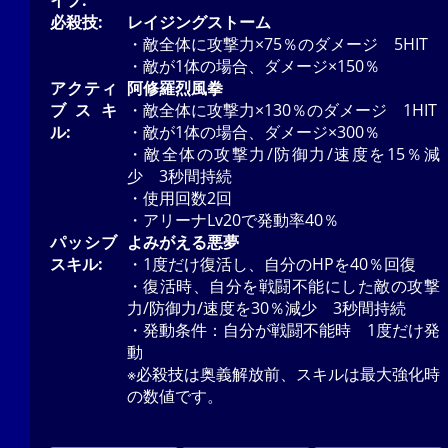
必殺技:
レイジングストーム
・敵全体に攻撃力×75％のダメージ 5HIT
・敵が1体の場合、ダメージ×150％
アクティ
阿修羅烈風拳
ブスキ
・敵全体に攻撃力×130％のダメージ 1HIT
ル:
・敵が1体の場合、ダメージ×300％
・敵全体の攻撃力/防御力/速度を15％減
少 3秒間持続
・使用回数2回
・アリーナLv20で発動率40％
パッシブ
よみがえる悪夢
スキル:
・1度だけ復活し、自分のHPを40％回復
・復活時、自分を戦闘不能にした敵の攻撃
力/防御力/速度を30％減少 3秒間持続
・発動条件：自分が戦闘不能時 1度だけ発
動
※必殺技は奥義解放前、スキルは最大強化時
の数値です。