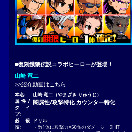
■復刻餓狼伝説コラボヒーローが登場！
山崎 竜二
>>紹介動画はこちら
本名:
山崎 竜二（やまざき りゅうじ）
属性/
闇属性/攻撃特化 カウンター特化
タイ
プ:
必殺
ドリル
技:
・敵1体に攻撃力×50％のダメージ 9HIT