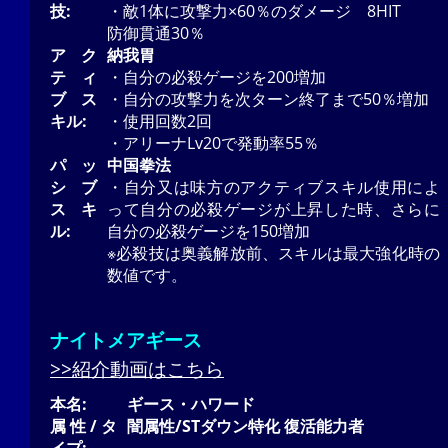
技:
・敵1体に攻撃力×60％のダメージ 8HIT
防御貫通30％
アク
納我胃
ティ
・自分の必殺ゲージを200増加
ブス
・自分の攻撃力を次ターン終了まで50％増加
キル:
・使用回数2回
・アリーナLv20で発動率55％
パッ
中国拳法
シブ
・自分又は味方のアクティブスキル使用によ
スキ
って自分の必殺ゲージが上昇した時、さらに
ル:
自分の必殺ゲージを150増加
※必殺技は奥義解放前、スキルは最大強化時の
数値です。
ナイトメアギース
>>紹介動画はこちら
本名:
ギース・ハワード
属性/タ
闇属性/STダウン特化 復活能力者
イプ: