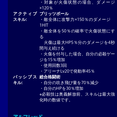
・対象が火傷状態の場合、ダメージ
×120％
アクティブ
ブリッツボール
スキル:
・敵全体に攻撃力×150％のダメージ
1HIT
・敵全体を50％の確率で火傷状態にす
る
火傷は最大HP5％分のダメージを4秒
間与え続ける
・火傷を付与した場合、自分の必殺ゲー
ジを15％増加
・使用回数3回
・アリーナLv20で発動率45％
パッシブス
総合格闘術
キル:
・自分の吹き飛び量を70％減少
・自分のHPを30％増加
※必殺技は奥義解放前、スキルは最大強
化時の数値です。
アルフレッド