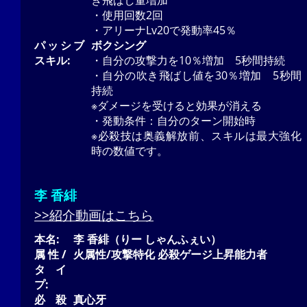
・使用回数2回
・アリーナLv20で発動率45％
パッシブ
ボクシング
スキル:
・自分の攻撃力を10％増加 5秒間持続
・自分の吹き飛ばし値を30％増加 5秒間
持続
※ダメージを受けると効果が消える
・発動条件：自分のターン開始時
※必殺技は奥義解放前、スキルは最大強化
時の数値です。
李 香緋
>>紹介動画はこちら
本名:
李 香緋（りー しゃんふぇい）
属性/
火属性/攻撃特化 必殺ゲージ上昇能力者
タイ
プ:
必殺
真心牙