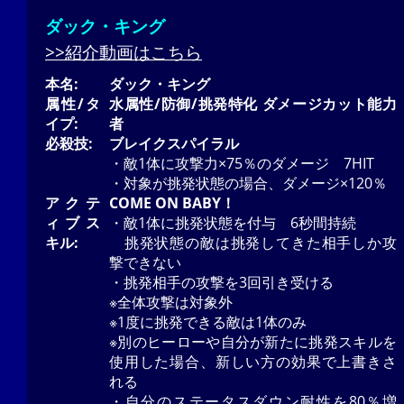
ダック・キング
>>紹介動画はこちら
本名:
ダック・キング
属性/タ
水属性/防御/挑発特化 ダメージカット能力
イプ:
者
必殺技:
ブレイクスパイラル
・敵1体に攻撃力×75％のダメージ 7HIT
・対象が挑発状態の場合、ダメージ×120％
アクテ
COME ON BABY！
ィブス
・敵1体に挑発状態を付与 6秒間持続
キル:
挑発状態の敵は挑発してきた相手しか攻
撃できない
・挑発相手の攻撃を3回引き受ける
※全体攻撃は対象外
※1度に挑発できる敵は1体のみ
※別のヒーローや自分が新たに挑発スキルを
使用した場合、新しい方の効果で上書きさ
れる
・自分のステータスダウン耐性を80％増