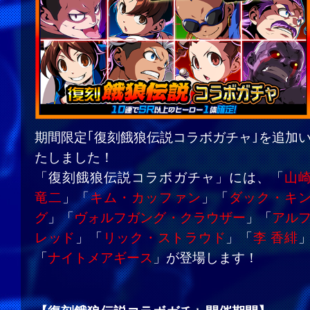
期間限定｢復刻餓狼伝説コラボガチャ｣を追加
たしました！
「復刻餓狼伝説コラボガチャ」には、「
山
竜二
」「
キム・カッファン
」「
ダック・キ
グ
」「
ヴォルフガング・クラウザー
」「
アル
レッド
」「
リック・ストラウド
」「
李 香緋
「
ナイトメアギース
」が登場します！