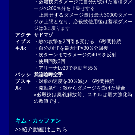
・必殺技のダメージに自分が受けた蓄積ダメ
ージの200％分を上乗せする
上乗せするダメージ量は最大30000ダメー
ジが上限となり、必殺技使用後は蓄積ダメー
ジは0に戻ります
アクテ
サドマゾ
ィブス
・敵の攻撃を2回引き受ける 6秒間持続
キル:
・自分のHPを最大HP×30％分回復
・次ターンまでダメージの40％を反射
・使用回数3回
・アリーナLv20で発動率55％
パッシ
我流喧嘩空手
ブスキ
・対象の速度を30％減少 6秒間持続
ル:
・発動条件：敵からダメージを受けた場合
※必殺技は奥義解放前、スキルは最大強化時
の数値です。
キム・カッファン
>>紹介動画はこちら