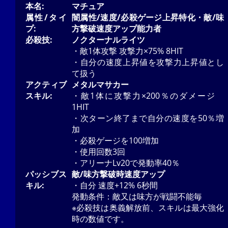
本名:
マチュア
属性/タイ
闇属性/速度/必殺ゲージ上昇特化・敵/味
プ:
方撃破速度アップ能力者
必殺技:
ノクターナルライツ
・敵1体攻撃 攻撃力×75% 8HIT
・自分の速度上昇値を攻撃力上昇値とし
て扱う
アクティブ
メタルマサカー
スキル:
・敵1体に攻撃力×200％のダメージ
1HIT
・次ターン終了まで自分の速度を50％増
加
・必殺ゲージを100増加
・使用回数3回
・アリーナLv20で発動率40％
パッシブス
敵/味方撃破時速度アップ
キル:
・自分 速度+12% 6秒間
発動条件：敵又は味方が戦闘不能毎
※必殺技は奥義解放前、スキルは最大強化
時の数値です。