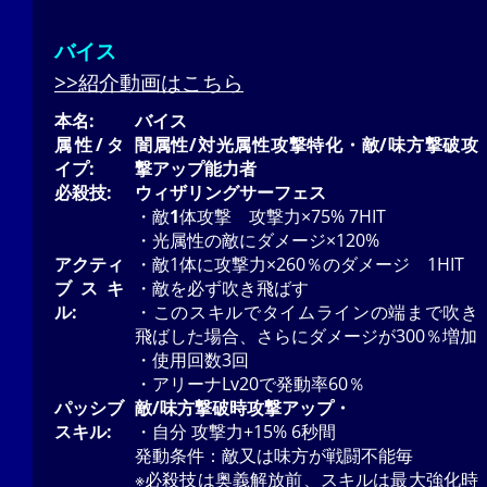
バイス
>>紹介動画はこちら
本名:
バイス
属性/タ
闇属性/対光属性攻撃特化・敵/味方撃破攻
イプ:
撃アップ能力者
必殺技:
ウィザリングサーフェス
・敵
1
体攻撃 攻撃力×75% 7HIT
・光属性の敵にダメージ×120%
アクティ
・敵1体に攻撃力×260％のダメージ 1HIT
ブスキ
・敵を必ず吹き飛ばす
ル:
・このスキルでタイムラインの端まで吹き
飛ばした場合、さらにダメージが300％増加
・使用回数3回
・アリーナLv20で発動率60％
パッシブ
敵/味方撃破時攻撃アップ・
スキル:
・自分 攻撃力+15% 6秒間
発動条件：敵又は味方が戦闘不能毎
※必殺技は奥義解放前、スキルは最大強化時