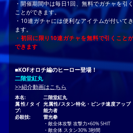
・開催期間中は毎日1回、無料でガチャを引
ことができます。
・10連ガチャには便利なアイテムが付いて
ます。
・
初回に限り10連ガチャを無料で引くこと
できます
■KOFオロチ編のヒーロー登場！
二階堂紅丸
>>紹介動画はこちら
本名:
二階堂紅丸
属性/タイ
光属性/スタン特化・ピンチ速度アップ
プ:
能力者
必殺技:
雷光拳
・敵全体攻撃 攻撃力×60% 5HIT
・敵全体 スタン30% 3秒間