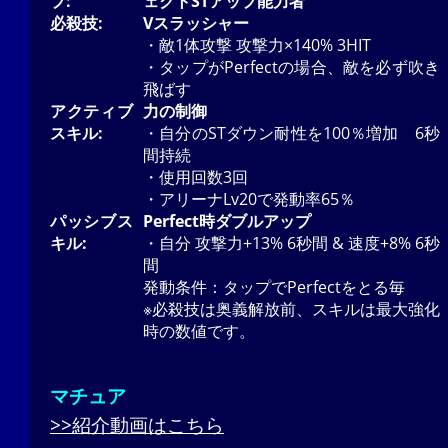
プ:
ェクトSTアップ能力者
必殺技:
Vスラッシャー
・敵1体攻撃 攻撃力×140% 3HIT
・タップがPerfectの場合、敵を必ず吹き
飛ばす
アクティブ
力の制御
スキル:
・自分のSTダウン耐性を100％増加 6秒
間持続
・使用回数3回
・アリーナLv20で発動率65％
パッシブス
Perfect時ダブルアップ
キル:
・自分 攻撃力+13% 6秒間 & 速度+8% 6秒
間
発動条件：タップでPerfectをとる毎
※必殺技は奥義解放前、スキルは最大強化
時の数値です。
マチュア
>>紹介動画はこちら