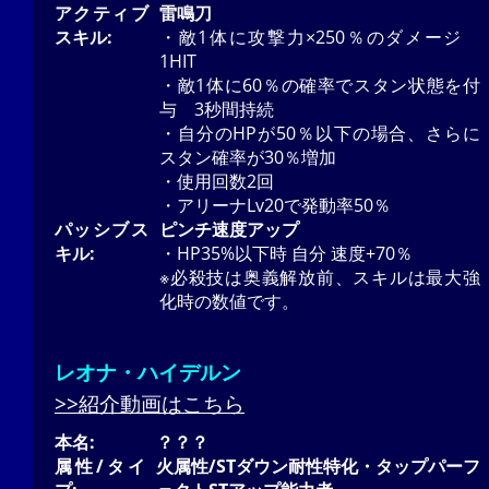
アクティブ
雷鳴刀
スキル:
・敵1体に攻撃力×250％のダメージ
1HIT
・敵1体に60％の確率でスタン状態を付
与 3秒間持続
・自分のHPが50％以下の場合、さらに
スタン確率が30％増加
・使用回数2回
・アリーナLv20で発動率50％
パッシブス
ピンチ速度アップ
キル:
・HP35%以下時 自分 速度+70％
※必殺技は奥義解放前、スキルは最大強
化時の数値です。
レオナ・ハイデルン
>>紹介動画はこちら
本名:
？？？
属性/タイ
火属性/STダウン耐性特化・タップパーフ