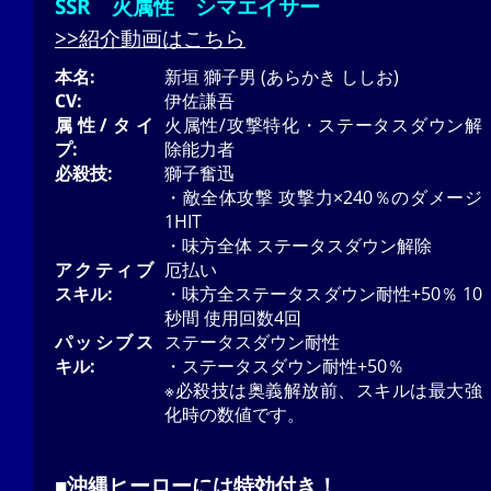
SSR 火属性 シマエイサー
>>紹介動画はこちら
本名:
新垣 獅子男 (あらかき ししお)
CV:
伊佐謙吾
属性/タイ
火属性/攻撃特化・ステータスダウン解
プ:
除能力者
必殺技:
獅子奮迅
・敵全体攻撃 攻撃力×240％のダメージ
1HIT
・味方全体 ステータスダウン解除
アクティブ
厄払い
スキル:
・味方全ステータスダウン耐性+50％ 10
秒間 使用回数4回
パッシブス
ステータスダウン耐性
キル:
・ステータスダウン耐性+50％
※必殺技は奥義解放前、スキルは最大強
化時の数値です。
■沖縄ヒーローには特効付き！