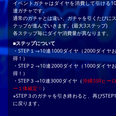
イベントガチャはダイヤを消費して引ける1
連ガチャです。
通常のガチャとは違い、ガチャを引くたびに
テップが進んでいきます。(最大3ステップ)
各ステップ毎にダイヤ消費量が異なります。
■ステップについて
・STEP１→10連1000ダイヤ（2000ダイヤ
得！）
・STEP２→10連2000ダイヤ（1000ダイヤ
得！）
・STEP３→10連3000ダイヤ（
沖縄SSRヒー
ー１体確定！
）
※STEP３のガチャを引き終わると、再びSTEP
に戻ります。