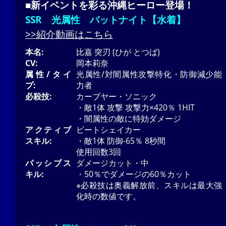
■新イベントを彩る沖縄ヒーロー登場！
SSR 光属性 バットナイト【水着】
>>紹介動画はこちら
本名:
比嘉 突刃 (ひが とつば)
CV:
岡本莉奈
属性/タイ
光属性/対闇属性攻撃特化・防御減少能
プ:
力者
必殺技:
カーブヤー・ソニック
・敵1体 攻撃 攻撃力×420％ 1HIT
・闇属性の敵に特効ダメージ
アクティブ
ビートシェイカー
スキル:
・敵1体 防御-65％ 8秒間
使用回数3回
パッシブス
ダメージカット・中
キル:
・50％でダメージの60％カット
※必殺技は奥義解放前、スキルは最大強
化時の数値です。