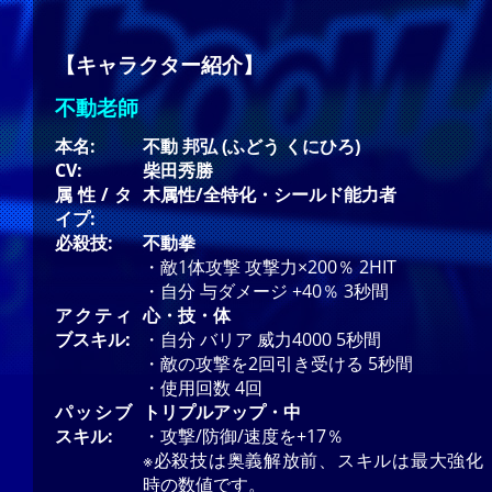
【キャラクター紹介】
不動老師
本名:
不動 邦弘 (ふどう くにひろ)
CV:
柴田秀勝
属性/タ
木属性/全特化・シールド能力者
イプ:
必殺技:
不動拳
・敵1体攻撃 攻撃力×200％ 2HIT
・自分 与ダメージ +40％ 3秒間
アクティ
心・技・体
ブスキル:
・自分 バリア 威力4000 5秒間
・敵の攻撃を2回引き受ける 5秒間
・使用回数 4回
パッシブ
トリプルアップ・中
スキル:
・攻撃/防御/速度を+17％
※必殺技は奥義解放前、スキルは最大強化
時の数値です。