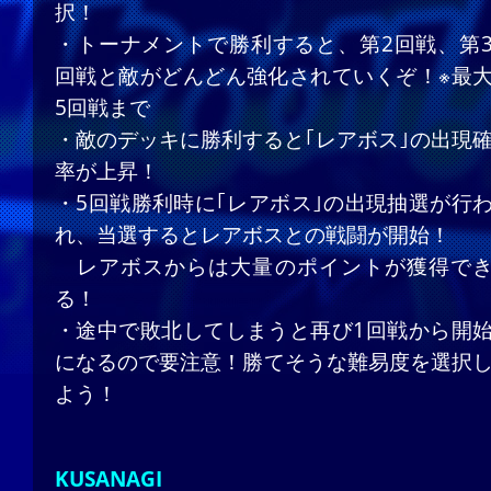
択！
・トーナメントで勝利すると、第2回戦、第
回戦と敵がどんどん強化されていくぞ！※最
5回戦まで
・敵のデッキに勝利すると｢レアボス｣の出現
率が上昇！
・5回戦勝利時に｢レアボス｣の出現抽選が行
れ、当選するとレアボスとの戦闘が開始！
レアボスからは大量のポイントが獲得で
る！
・途中で敗北してしまうと再び1回戦から開
になるので要注意！勝てそうな難易度を選択
よう！
KUSANAGI