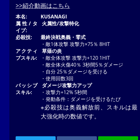
>>紹介動画はこちら
本名:
KUSANAGI
属性/タ
火
属性/攻撃特化
イプ:
必殺技:
最終決戦奥義・零式
・敵1体攻撃 攻撃力×75％ 8HIT
アクティ
草薙の炎
ブスキル:
・敵全体攻撃 攻撃力+120 1HIT
・敵全体火傷40％ 3秒間5％ダメージ
・自分 25％ダメージを受ける
・使用回数3回
パッシブ
ダメージ攻撃力アップ
スキル:
・攻撃力+12% 5秒間
・発動条件：ダメージを受けるたび
※必殺技は奥義解放前、スキルは最
大強化時の数値です。