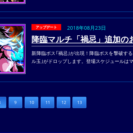
2018年08月23日
アップデート
降臨マルチ「禍忌」追加の
新降臨ボス｢禍忌｣が出現！降臨ボスを撃破す
ル玉｣がドロップします。登場スケジュールは
8
9
10
11
12
13