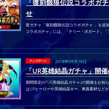
「復刻餓狼伝説コラボガチ
せ
新ガチャ「復刻餓狼伝説コラボガチャ 」を追
コラボガチャ」には、「テリー・ボガード」「
2018年09月18日
アップデート
「UR英雄結晶ガチャ」開
期間限定の｢UR英雄結晶ガチャ｣の開催をお知ら
はURヒーローや英雄結晶キー、奥義素材などが