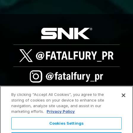
By clicking “Accept All Cookies”, you agree to the
storing of cookies on your device to enhance site
navigation, analyze site usage, and assist in our
marketing efforts.
Privacy Policy
Cookies Settings