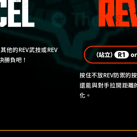
其他的REV武技或REV
決勝負吧！
按住不放REV防禦的
還能與對手拉開距離
化。