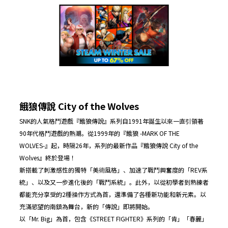
餓狼傳說 City of the Wolves
SNK的人氣格鬥遊戲『餓狼傳說』系列自1991年誕生以來一直引領著
90年代格鬥遊戲的熱潮。從1999年的『餓狼 -MARK OF THE
WOLVES-』起，時隔26年，系列的最新作品『餓狼傳說 City of the
Wolves』終於登場！
新搭載了刺激感性的獨特「美術風格」、加速了戰鬥興奮度的「REV系
統」、以及又一步進化後的「戰鬥系統」。此外，以從初學者到熟練者
都能充分享受的2種操作方式為首，還準備了各種新功能和新元素。以
充滿慾望的南鎮為舞台，新的「傳說」即將開始。
以「Mr. Big」為首，包含《STREET FIGHTER》系列的「肯」「春麗」