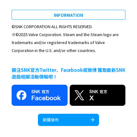
INFORMATION
©SNK CORPORATION ALL RIGHTS RESERVED.
※©2025 Valve Corporation. Steam and the Steam logo are
trademarks and/or registered trademarks of Valve
Corporation in the U.S. and/or other countries.
關注SNK官方Twitter、Facebook或微博 獲取最新SNK
遊戲相關活動情報吧！
新聞發布