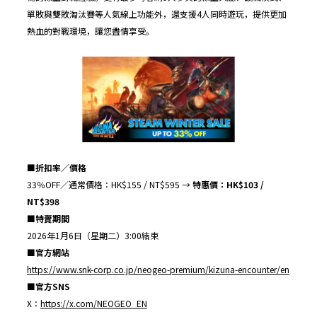
單敗與雙敗淘汰賽等人氣線上功能外，還支援4人同時遊玩，提供更加
熱血的對戰環境，讓您盡情享受。
■
折扣率／價格
33％OFF／通常價格：HK$155 / NT$595 →
特惠價：
HK$
103
/
NT$
398
■
特賣期間
2026年1月6日（星期二）3:00結束
■
官方網站
https://www.snk-corp.co.jp/neogeo-premium/kizuna-encounter/en
■
官方
SNS
X：
https://x.com/NEOGEO_EN