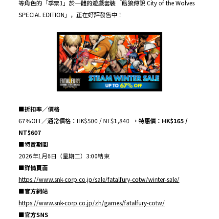
等角色的「季票1」於一體的遊戲套裝「餓狼傳說 City of the Wolves
SPECIAL EDITION」，正在好評發售中！
■
折扣率／價格
67％OFF／通常價格：HK$500 / NT$1,840 →
特惠價：
HK$
165
/
NT$
607
■
特賣期間
2026年1月6日（星期二）3:00結束
■
詳情頁面
https://www.snk-corp.co.jp/sale/fatalfury-cotw/winter-sale/
■
官方網站
https://www.snk-corp.co.jp/zh/games/fatalfury-cotw/
■
官方
SNS