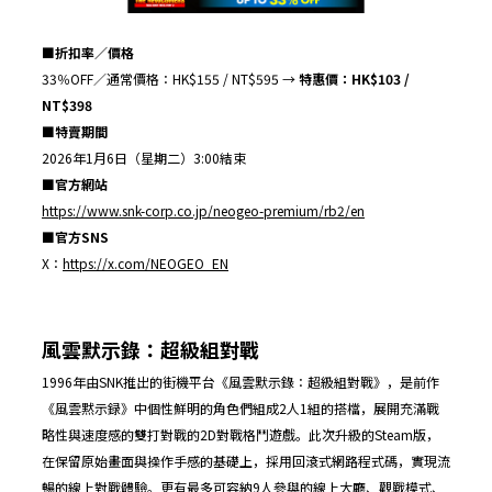
■
折扣率／價格
33％OFF／通常價格：HK$155 / NT$595 →
特惠價：
HK$
103
/
NT$
398
■
特賣期間
2026年1月6日（星期二）3:00結束
■
官方網站
https://www.snk-corp.co.jp/neogeo-premium/rb2/en
■
官方
SNS
X：
https://x.com/NEOGEO_EN
風雲默示錄：超級組對戰
1996年由SNK推出的街機平台《風雲默示錄：超級組對戰》，是前作
《風雲黙示録》中個性鮮明的角色們組成2人1組的搭檔，展開充滿戰
略性與速度感的雙打對戰的2D對戰格鬥遊戲。此次升級的Steam版，
在保留原始畫面與操作手感的基礎上，採用回滾式網路程式碼，實現流
暢的線上對戰體驗。更有最多可容納9人參與的線上大廳、觀戰模式、