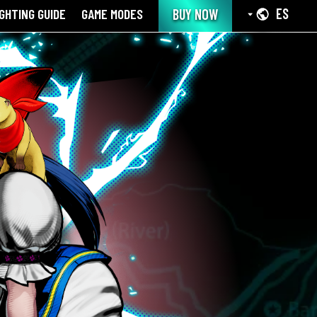
IGHTING GUIDE
GAME MODES
ES
BUY NOW