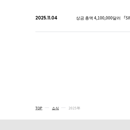
회사개요
2025.11.04
상금 총액 4,100,000달러 「S
보도 자료
소식
경영진 소개
채용 정보
ABOUT
사이트 정보
TOP
소식
2025年