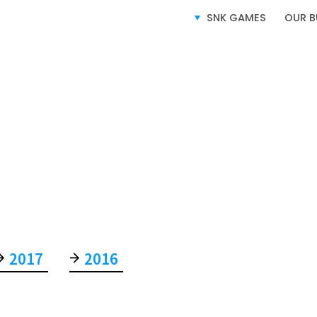
SNK GAMES
OUR B
SERVICE
사업소개
2017
2016