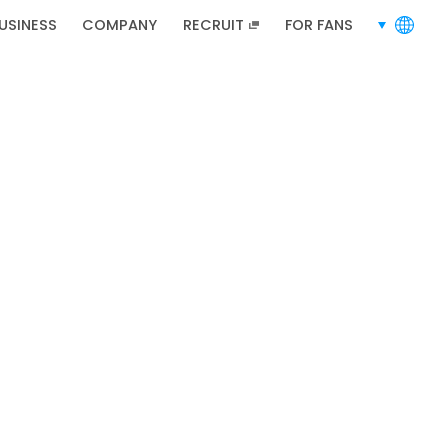
USINESS
COMPANY
RECRUIT
FOR FANS
languages
RECRUIT
채용 정보