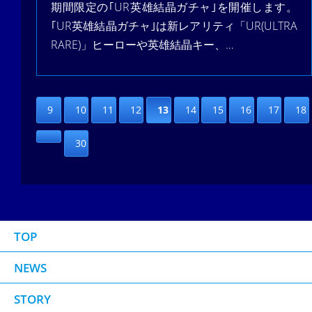
期間限定の｢UR英雄結晶ガチャ｣を開催します。
｢UR英雄結晶ガチャ｣は新レアリティ「UR(ULTRA
RARE)」ヒーローや英雄結晶キー、…
9
10
11
12
13
14
15
16
17
18
30
TOP
NEWS
STORY