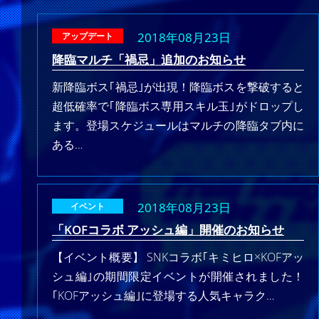
2018年08月23日
アップデート
降臨マルチ「禍忌」追加のお知らせ
新降臨ボス｢禍忌｣が出現！降臨ボスを撃破すると
超低確率で｢降臨ボス専用スキル玉｣がドロップし
ます。登場スケジュールはマルチの降臨タブ内に
ある…
2018年08月23日
イベント
「KOFコラボ アッシュ編」開催のお知らせ
【イベント概要】 SNKコラボ｢キミヒロ×KOFアッ
シュ編｣の期間限定イベントが開催されました！
｢KOFアッシュ編｣に登場する人気キャラク…