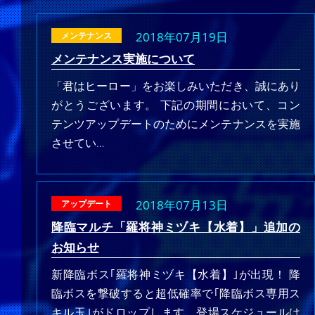
2018年07月19日
メンテナンス
メンテナンス実施について
「君はヒーロー」をお楽しみいただき、誠にあり
がとうございます。 下記の期間において、コン
テンツアップデートのためにメンテナンスを実施
させてい…
2018年07月13日
アップデート
降臨マルチ「羅将神ミヅキ【水着】」追加の
お知らせ
新降臨ボス｢羅将神ミヅキ【水着】｣が出現！ 降
臨ボスを撃破すると超低確率で｢降臨ボス専用ス
キル玉｣がドロップします。登場スケジュールは