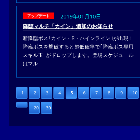
2019年01月10日
アップデート
降臨マルチ「カイン」追加のお知らせ
新降臨ボス｢カイン・R・ハインライン｣が出現！
降臨ボスを撃破すると超低確率で｢降臨ボス専用
スキル玉｣がドロップします。登場スケジュール
はマル…
1
2
3
4
5
6
7
8
9
10
20
30