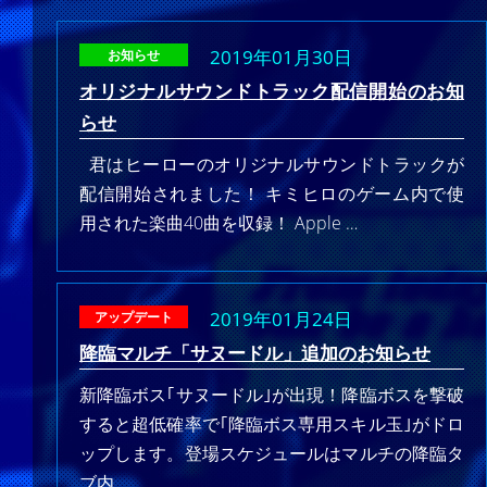
2019年01月30日
お知らせ
オリジナルサウンドトラック配信開始のお知
らせ
君はヒーローのオリジナルサウンドトラックが
配信開始されました！ キミヒロのゲーム内で使
用された楽曲40曲を収録！ Apple …
2019年01月24日
アップデート
降臨マルチ「サヌードル」追加のお知らせ
新降臨ボス｢サヌードル｣が出現！降臨ボスを撃破
すると超低確率で｢降臨ボス専用スキル玉｣がドロ
ップします。登場スケジュールはマルチの降臨タ
ブ内…