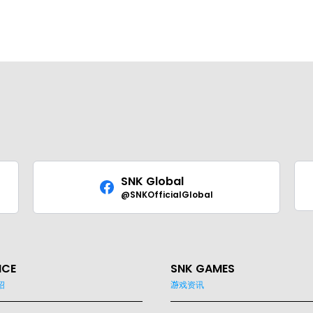
SNK Global
@SNKOfficialGlobal
ICE
SNK GAMES
绍
游戏资讯