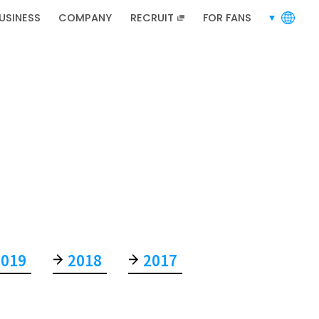
USINESS
COMPANY
RECRUIT
FOR FANS
languages
RECRUIT
招聘信息
2019
2018
2017
招聘信息