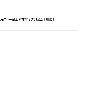
Station®4 平台上实施第3次β版公开测试！