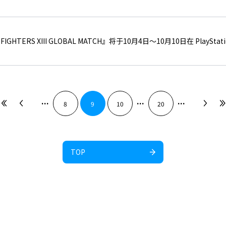
FIGHTERS XIII GLOBAL MATCH』将于10月4日～10月10日在 Play
...
...
...
8
9
10
20
TOP