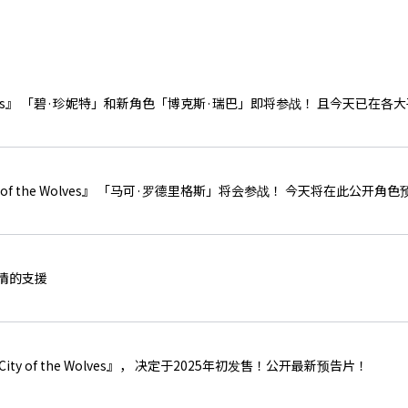
电子竞技业务
e Wolves』 「碧·珍妮特」和新角色「博克斯·瑞巴」即将参战！ 且今天已在
 of the Wolves』 「马可·罗德里格斯」将会参战！ 今天将在此公开角
情的支援
ty of the Wolves』， 决定于2025年初发售！公开最新预告片！