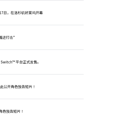
5日至17日，在洛杉矶好莱坞开幕
“推进打击”
 Switch™ 平台正式发售。
天将在此公开角色预告短片！
公开角色预告短片！