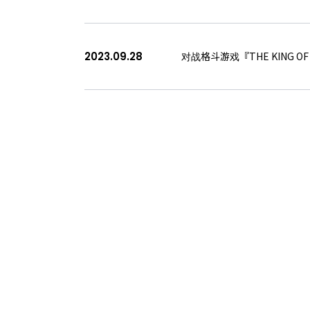
2023.09.28
对战格斗游戏『THE KING OF 
へ
次へ
>