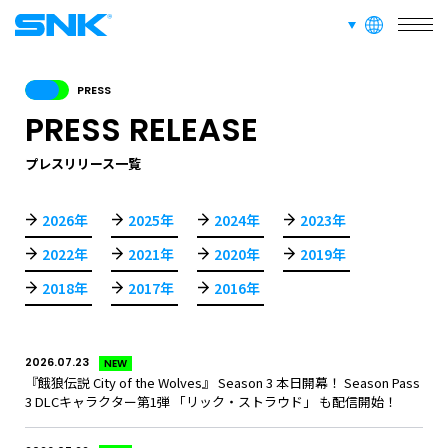
SERVICE
言語切り替え
株式会社SNK
事業紹介
PRESS
PRESS RELEASE
RECRUIT
採用情報
プレスリリース一覧
ABOUT
2026年
2025年
2024年
2023年
このサイトについて
2022年
2021年
2020年
2019年
2018年
2017年
2016年
RECRUIT
FAN CONTENT
SUPPORT
2026.07.23
NEW
『餓狼伝説 City of the Wolves』 Season 3 本日開幕！ Season Pass
GLOBAL
3 DLCキャラクター第1弾 「リック・ストラウド」 も配信開始！
JPN
ENG
한글
繁体
簡体