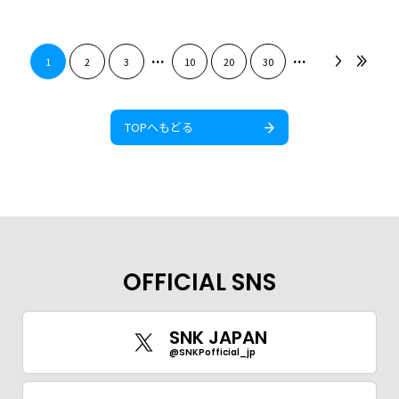
...
...
1
2
3
10
20
30
TOPへもどる
OFFICIAL SNS
SNK JAPAN
@SNKPofficial_jp