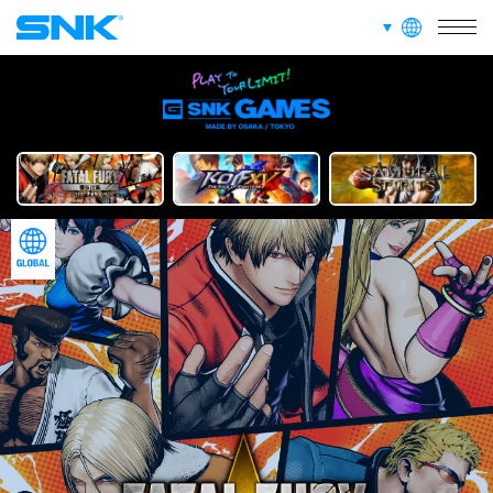
JPN
ENG
한글
繁体
簡体
言語切り替え
株式会社SNK