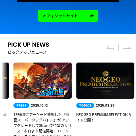
オフィシャルサイト
PICK UP NEWS
ピックアップニュース
PRESS
2025.10.12
TOPICS
2025.09.28
f
1996年にアーケード登場した『風
NEOGEO PREMIUM SELECTION サ
雲スーパータッグバトル』が アッ
イト公開！
プグレードしてSteamで待望のリリ
ース！本日より配信開始！ ローン