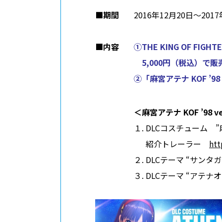
■期間
2016年12月20日～201
■内容
①THE KING OF FI
5,000円（税込）で販
②「麻宮アテナ KOF ’9
＜麻宮アテナ KOF ’98 v
１. DLCコスチューム ”麻宮
紹介トレーラー
htt
２. DLCテーマ “サンタ
３. DLCテーマ “アテ