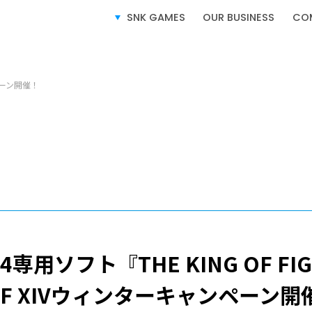
SNK GAMES
OUR BUSINESS
CO
ム製品情報
ペーン開催！
SERVICE
事業紹介
ビデオゲーム事業
ライセンス事業
on®4専用ソフト『THE KING OF FIG
e-SPORTS事業
OF XIVウィンターキャンペーン開