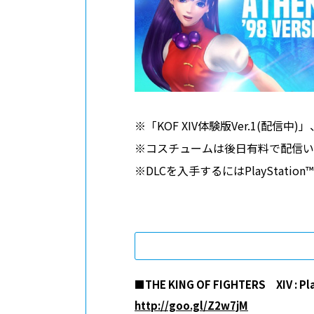
※「KOF XIV体験版Ver.1(配
※コスチュームは後日有料で配信い
※DLCを入手するにはPlayStati
■THE KING OF FIGHTERS XIV : Pl
http://goo.gl/Z2w7jM