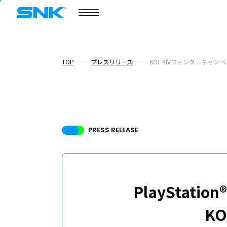
株式会社SNK
ゲーム情報
ポータルサイト
SNKゲー
TOP
プレスリリース
KOF XIVウィンターキャン
COMPANY
会社情報
PRESS RELEASE
会社情報
ニュース
PlayStati
/
プレスリリース
トピックス
K
ボードメンバー