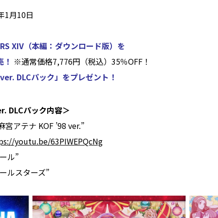
7年1月10日
GHTERS XIV（本編：ダウンロード版）を
売！
※通常価格7,776円（税込）35％OFF！
8 ver. DLCパック」をプレゼント！
er. DLCパック内容＞
アテナ KOF ’98 ver.”
ps://youtu.be/63PIWEPQcNg
ガール”
ナオールスターズ”