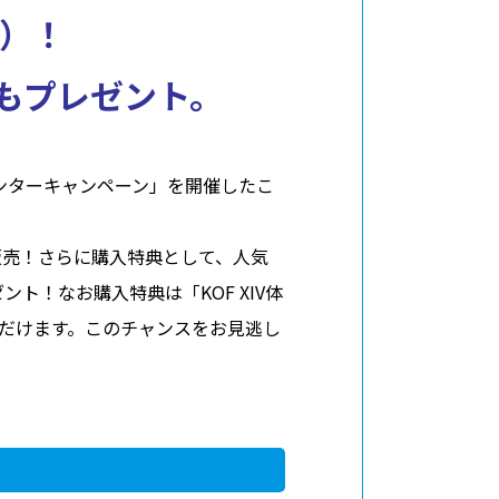
F）！
ク」もプレゼント。
バシーポリシー
利用規約
お問い合わせ
F XIVウィンターキャンペーン」を開催したこ
にて販売！さらに購入特典として、人気
ゼント！なお購入特典は「KOF XIV体
ドいただけます。このチャンスをお見逃し