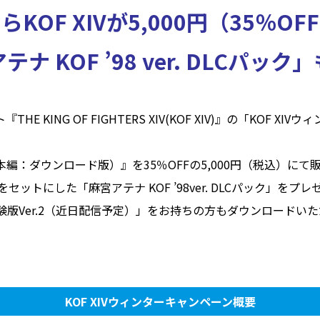
らKOF XIVが5,000円（35％OF
ナ KOF ’98 ver. DLCパッ
このサイトについて
サイトマップ
プライ
ト『THE KING OF FIGHTERS XIV(KOF XIV)』の「KO
（本編：ダウンロード版）』を35％OFFの5,000円（税込）
ットにした「麻宮アテナ KOF ’98ver. DLCパック」をプレ
 XIV体験版Ver.2（近日配信予定）」をお持ちの方もダウンロー
KOF XIVウィンターキャンペーン概要