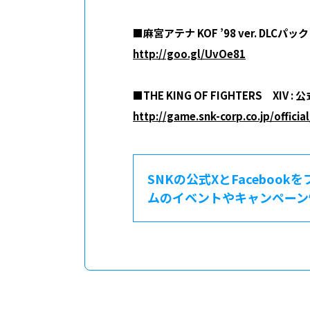
■麻宮アテナ KOF ’98 ver. DLCパック：
http://goo.gl/UvOe81
■THE KING OF FIGHTERS XIV :
http://game.snk-corp.co.jp/official
SNKの公式XとFacebook
ムのイベントやキャンペーン