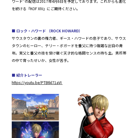
ワード”の配信は2017年4月6日を予定しております。これからも進化
JPN
ENG
한글
繁体
簡体
を続ける『KOF XIV』にご期待ください。
■ ロック・ハワード （ROCK HOWARD）
サウスタウンの裏の権力者、ギース・ハワードの息子であり、サウス
タウンのヒーロー、テリー・ボガードを養父に持つ複雑な出自の青
年。実父と養父の技を受け継ぐ天才的な格闘センスの持ち主。男所帯
の中で育ったせいか、女性が苦手。
■ 紹介トレーラー
https://youtu.be/PTBtkl71aVI