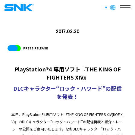
言語切り替え
SERVICE
株式会社SNK
事業紹介
2017.03.30
RECRUIT
PRESS RELEASE
採用情報
PlayStation®4 専用ソフト『THE KING OF
ABOUT
FIGHTERS XIV』
このサイトについて
DLCキャラクター“ロック・ハワード”の配信
を発表！
RECRUIT
FAN CONTENT
SUPPORT
本日、PlayStation®4専用ソフト『THE KING OF FIGHTERS XIV(KOF XI
V)』のDLCキャラクター“ロック・ハワード”の配信発表と紹介トレー
GLOBAL
ラーの公開をご案内いたします。なおDLCキャラクター“ロック・ハ