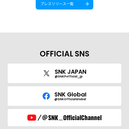
プレスリリース一覧
OFFICIAL SNS
SNK JAPAN
@SNKPofficial_jp
SNK Global
@SNKOfficialGlobal