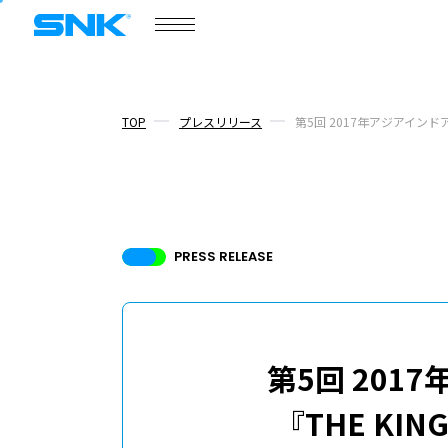
株式会社SNK
ゲーム情報
ポータルサイト
SNKゲー
TOP
プレスリリース
第5回 2017年アジアインドア・
COMPANY
会社情報
PRESS RELEASE
会社情報
ニュース
第5回 20
/
プレスリリース
トピックス
『THE KIN
ボードメンバー