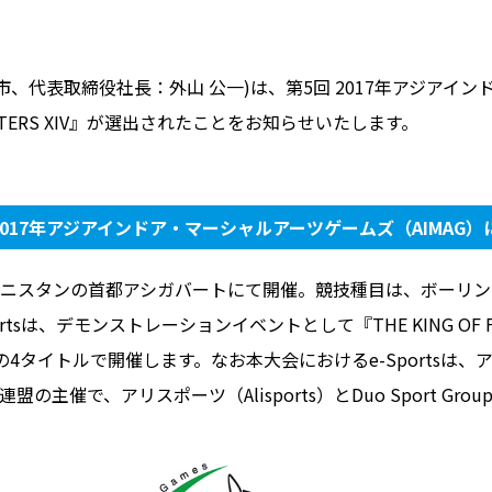
市、代表取締役社長：外山 公一)は、第5回 2017年アジアイ
このサイトについて
サイトマップ
プライ
IGHTERS XIV』が選出されたことをお知らせいたします。
 2017年アジアインドア・マーシャルアーツゲームズ（AIMAG）
ルクメニスタンの首都アシガバートにて開催。競技種目は、ボーリン
sは、デモンストレーションイベントとして『THE KING OF FIGH
stone』の4タイトルで開催します。なお本大会におけるe-Sports
s連盟の主催で、アリスポーツ（Alisports）とDuo Sport G