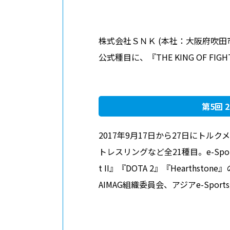
採用情報
株式会社ＳＮＫ (本社：大阪府吹田
ABOUT
このサイトについて
公式種目に、『THE KING OF F
第5回
2017年9月17日から27日にト
トレスリングなど全21種目。e-Sport
t II』『DOTA 2』『Hearth
AIMAG組織委員会、アジアe-Sport