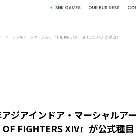
SNK GAMES
OUR BUSINESS
CO
ム製品情報
マーシャルアーツゲームズに 『THE KING OF FIGHTERS XIV』が選出！
SERVICE
事業紹介
ビデオゲーム事業
ライセンス事業
17年アジアインドア・マーシャルア
e-SPORTS事業
G OF FIGHTERS XIV』が公