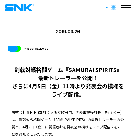
言語切り替え
株式会社SNK
RECRUIT
採用情報
2019.03.26
ABOUT
PRESS RELEASE
このサイトについて
剣戟対戦格闘ゲーム『SAMURAI SPIRITS』
最新トレーラーを公開！
RECRUIT
FAN CONTENT
SUPPORT
さらに4月5日（金）11時より発表会の模様を
ライブ配信。
GLOBAL
JPN
ENG
한글
繁体
簡体
株式会社ＳＮＫ (本社：大阪府吹田市、代表取締役社長：外山 公一)
は、剣戟対戦格闘ゲーム『SAMURAI SPIRITS』の最新トレーラーの公
開と、4月5日（金）に開催される発表会の模様をライブ配信するこ
とをお知らせいたします。