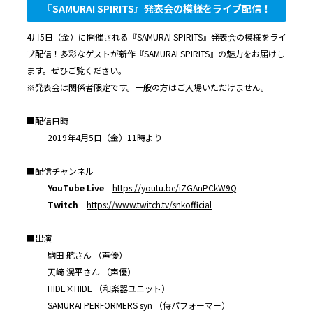
『SAMURAI SPIRITS』発表会の模様をライブ配信！
4月5日（金）に開催される『SAMURAI SPIRITS』発表会の模様をライ
ブ配信！多彩なゲストが新作『SAMURAI SPIRITS』の魅力をお届けし
ます。ぜひご覧ください。
※発表会は関係者限定です。一般の方はご入場いただけません。
■配信日時
2019年4月5日（金）11時より
■配信チャンネル
YouTube Live
https://youtu.be/iZGAnPCkW9Q
Twitch
https://www.twitch.tv/snkofficial
■出演
駒田 航さん （声優）
天﨑 滉平さん （声優）
HIDE×HIDE （和楽器ユニット）
SAMURAI PERFORMERS syn （侍パフォーマー）