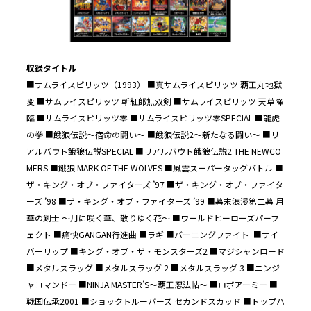
収録タイトル
■サムライスピリッツ（1993） ■真サムライスピリッツ 覇王丸地獄
変 ■サムライスピリッツ 斬紅郎無双剣 ■サムライスピリッツ 天草降
臨 ■サムライスピリッツ零 ■サムライスピリッツ零SPECIAL ■龍虎
の拳 ■餓狼伝説～宿命の闘い～ ■餓狼伝説2～新たなる闘い～ ■リ
アルバウト餓狼伝説SPECIAL ■リアルバウト餓狼伝説2 THE NEWCO
MERS ■餓狼 MARK OF THE WOLVES ■風雲スーパータッグバトル ■
ザ・キング・オブ・ファイターズ ’97 ■ザ・キング・オブ・ファイタ
ーズ ’98 ■ザ・キング・オブ・ファイターズ ’99 ■幕末浪漫第二幕 月
華の剣士 ～月に咲く華、散りゆく花～ ■ワールドヒーローズパーフ
ェクト ■痛快GANGAN行進曲 ■ラギ ■バーニングファイト
■サイ
バーリップ ■キング・オブ・ザ・モンスターズ2 ■マジシャンロード
■メタルスラッグ ■メタルスラッグ 2 ■メタルスラッグ 3 ■ニンジ
ャコマンドー ■NINJA MASTER’S～覇王忍法帖～ ■ロボアーミー ■
戦国伝承2001 ■ショックトルーパーズ セカンドスカッド ■トップハ