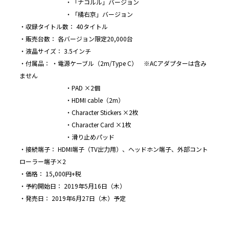
・「ナコルル」バージョン
・「橘右京」バージョン
・収録タイトル数： 40タイトル
・販売台数： 各バージョン限定20,000台
・液晶サイズ： 3.5インチ
・付属品： ・電源ケーブル（2m/Type C） ※ACアダプターは含み
ません
・PAD ×2個
・HDMI cable（2m）
・Character Stickers ×2枚
・Character Card ×1枚
・滑り止めパッド
・接続端子： HDMI端子（TV出力用）、ヘッドホン端子、外部コント
ローラー端子×2
・価格： 15,000円+税
・予約開始日： 2019年5月16日（木）
・発売日： 2019年6月27日（木）予定