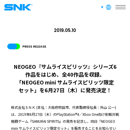
言語切り替え
RECRUIT
FAN CONTENT
SUPPORT
株式会社SNK
2019.05.10
GLOBAL
JPN
ENG
한글
繁体
簡体
PRESS RELEASE
NEOGEO『サムライスピリッツ』シリーズ6
作品をはじめ、全40作品を収録。
「NEOGEO mini サムライスピリッツ限定
セット」を6月27日（木）に発売決定！
株式会社ＳＮＫ (本社：大阪府吹田市、代表取締役社長：外山 公一)
は、2019年6月27日（木）のPlayStation®4／Xbox One向け剣戟対戦
格闘ゲーム『SAMURAI SPIRITS』の発売を記念し、同日「NEOGEO
mini サムライスピリッツ限定セット」を販売することをお知らせい