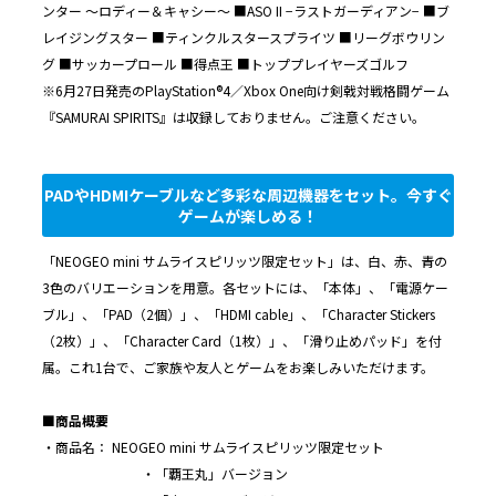
ンター ～ロディー＆キャシー～ ■ASO II −ラストガーディアン− ■ブ
レイジングスター ■ティンクルスタースプライツ ■リーグボウリン
グ ■サッカープロール ■得点王 ■トッププレイヤーズゴルフ
※6月27日発売のPlayStation®4／Xbox One向け剣戟対戦格闘ゲーム
『SAMURAI SPIRITS』は収録しておりません。ご注意ください。
PADやHDMIケーブルなど多彩な周辺機器をセット。今すぐ
ゲームが楽しめる！
「NEOGEO mini サムライスピリッツ限定セット」は、白、赤、青の
3色のバリエーションを用意。各セットには、「本体」、「電源ケー
ブル」、「PAD（2個）」、「HDMI cable」、「Character Stickers
（2枚）」、「Character Card（1枚）」、「滑り止めパッド」を付
属。これ1台で、ご家族や友人とゲームをお楽しみいただけます。
■商品概要
・商品名： NEOGEO mini サムライスピリッツ限定セット
・「覇王丸」バージョン