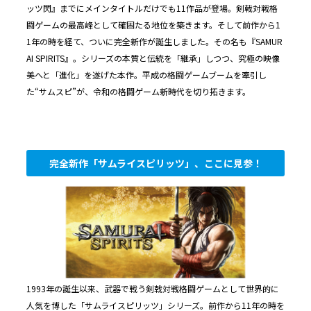
ッツ閃』までにメインタイトルだけでも11作品が登場。剣戟対戦格
闘ゲームの最高峰として確固たる地位を築きます。そして前作から1
1年の時を経て、ついに完全新作が誕生しました。その名も『SAMUR
AI SPIRITS』。シリーズの本質と伝統を「継承」しつつ、究極の映像
美へと「進化」を遂げた本作。平成の格闘ゲームブームを牽引し
た“サムスピ”が、令和の格闘ゲーム新時代を切り拓きます。
完全新作「サムライスピリッツ」、ここに見参！
1993年の誕生以来、武器で戦う剣戟対戦格闘ゲームとして世界的に
人気を博した「サムライスピリッツ」シリーズ。前作から11年の時を