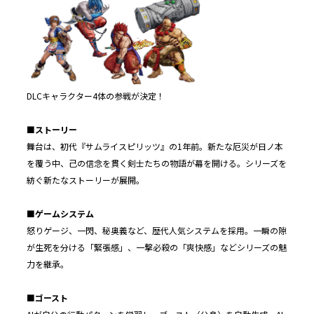
DLCキャラクター4体の参戦が決定！
■ストーリー
舞台は、初代『サムライスピリッツ』の1年前。新たな厄災が日ノ本
を覆う中、己の信念を貫く剣士たちの物語が幕を開ける。シリーズを
紡ぐ新たなストーリーが展開。
■ゲームシステム
怒りゲージ、一閃、秘奥義など、歴代人気システムを採用。一瞬の隙
が生死を分ける「緊張感」、一撃必殺の「爽快感」などシリーズの魅
力を継承。
■ゴースト