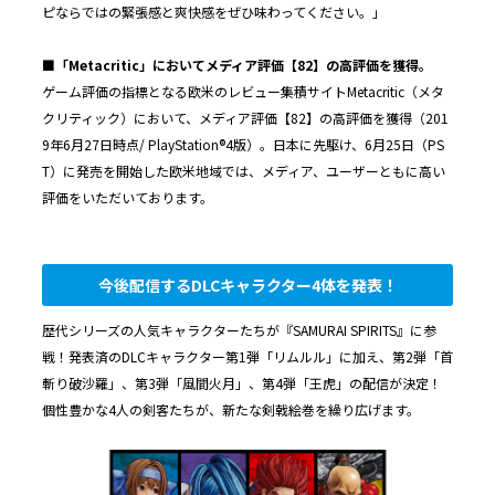
ピならではの緊張感と爽快感をぜひ味わってください。」
■「Metacritic」においてメディア評価【82】の高評価を獲得。
ゲーム評価の指標となる欧米のレビュー集積サイトMetacritic（メタ
クリティック）において、メディア評価【82】の高評価を獲得（201
9年6月27日時点/ PlayStation®4版）。日本に先駆け、6月25日（PS
T）に発売を開始した欧米地域では、メディア、ユーザーともに高い
評価をいただいております。
今後配信するDLCキャラクター4体を発表！
歴代シリーズの人気キャラクターたちが『SAMURAI SPIRITS』に参
戦！発表済のDLCキャラクター第1弾「リムルル」に加え、第2弾「首
斬り破沙羅」、第3弾「風間火月」、第4弾「王虎」の配信が決定！
個性豊かな4人の剣客たちが、新たな剣戟絵巻を繰り広げます。