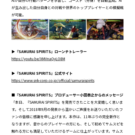
AIが自分の行動パターンを学習し、ゴースト（分身）を自動生成。AI
が生み出した自分自身との対戦や世界のトッププレイヤーとの模擬戦
が可能。
▶︎『
SAMURAI SPIRITS
』ローンチトレーラー
https://youtu.be/XMVnaQyLO8M
▶︎『
SAMURAI SPIRITS
』公式サイト
https://www.snk-corp.co.jp/official/samuraispirits
■『SAMURAI SPIRITS』プロデューサー小田泰之からのメッセージ
「本日、『SAMURAI SPIRITS』を発売できたことを大変嬉しく思いま
す。そして2018年9月の発表から温かいご声援をお送りいただいたフ
ァンの皆様に感謝を申し上げます。本作は、11年ぶりの完全新作と
なりますが、昔からのプレイヤーの方にも、そして初めてサムスピを
触れる方にも満足していただけるゲームに仕上がっています。サムス