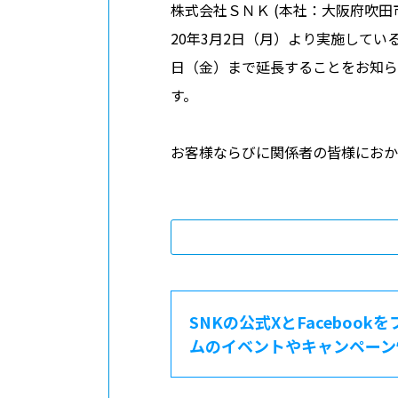
会社情報
株式会社ＳＮＫ (本社：大阪府吹田市
ニュース
20年3月2日（月）より実施して
日（金）まで延長することをお知ら
/
プレスリリース
トピックス
す。
ボードメンバー
採用情報
お客様ならびに関係者の皆様におか
ABOUT
このサイトについて
SNKの公式XとFacebook
ムのイベントやキャンペーン