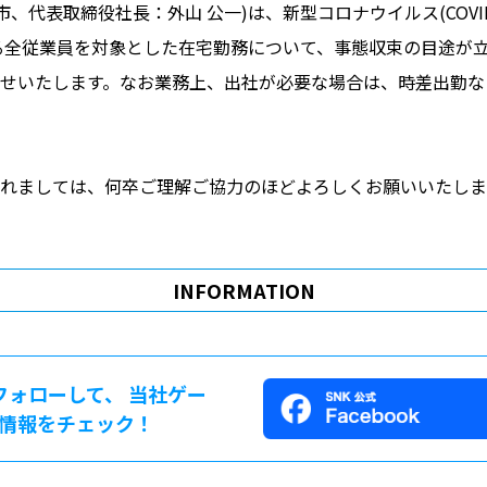
ビデオゲーム事業
、代表取締役社長：外山 公一)は、新型コロナウイルス(COVID
ライセンス事業
いる全従業員を対象とした在宅勤務について、事態収束の目途が立
せいたします。なお業務上、出社が必要な場合は、時差出勤な
e-SPORTS事業
れましては、何卒ご理解ご協力のほどよろしくお願いいたしま
このサイトについて
サイトマップ
プライ
INFORMATION
をフォローして、 当社ゲー
情報をチェック！