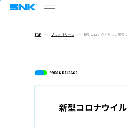
株式会社SNK
TOP
プレスリリース
新型コロナウイルスの感染
ゲーム情報
ポータルサイト
SNKゲー
COMPANY
PRESS RELEASE
会社情報
新型コロナウイル