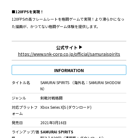
■
120FPS
を実現！
120FPSの高フレームレートを格闘ゲームで実現！より滑らかになっ
た描画が、かつてない格闘ゲーム体験を提供します。
公式サイト
https://www.snk-corp.co.jp/official/samuraispirits
INFORMATION
タイトル名
SAMURAI SPIRITS （海外名：SAMURAI SHODOW
N）
ジャンル
剣戟対戦格闘
対応プラットフ
Xbox Series X|S (ダウンロード)
ォーム
発売日
2021年3月16日
ラインアップ/価
SAMURAI SPIRITS
格
税込7,920円（通常版：ダウンロード）