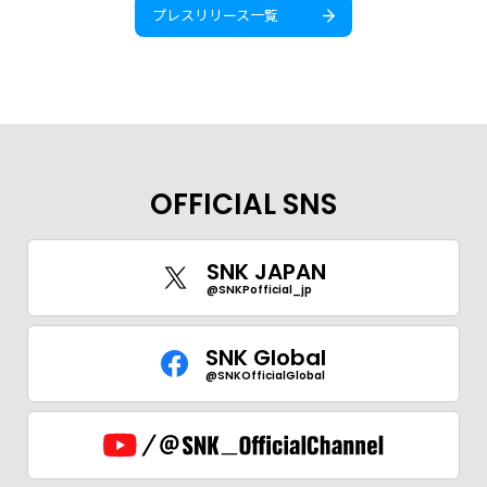
プレスリリース一覧
OFFICIAL SNS
SNK JAPAN
@SNKPofficial_jp
SNK Global
@SNKOfficialGlobal