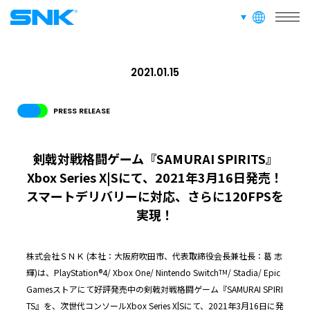
言語切り替え
株式会社SNK
ABOUT
このサイトについて
2021.01.15
RECRUIT
FAN CONTENT
SUPPORT
PRESS RELEASE
剣戟対戦格闘ゲーム『SAMURAI SPIRITS』
GLOBAL
Xbox Series X|Sにて、2021年3月16日発売！
JPN
ENG
한글
繁体
簡体
スマートデリバリーに対応、さらに120FPSを
実現！
株式会社ＳＮＫ (本社：大阪府吹田市、代表取締役会長兼社長：葛 志
輝)は、PlayStation®4/ Xbox One/ Nintendo Switch
/ Stadia/ Epic
TM
Gamesストアにて好評発売中の剣戟対戦格闘ゲーム『SAMURAI SPIRI
TS』を、次世代コンソールXbox Series X|Sにて、2021年3月16日に発