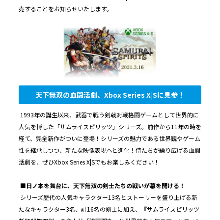
売することをお知らせいたします。
天下無双の血闘活劇、Xbox Series X|Sに見参！
1993年の誕生以来、武器で戦う剣戟対戦格闘ゲームとして世界的に
人気を博した「サムライスピリッツ」シリーズ。前作から11年の時を
経て、完全新作がついに登場！シリーズの魅力である世界観やゲーム
性を継承しつつ、新たな映像表現へと進化！侍たちが繰り広げる血闘
活劇を、ぜひXbox Series X|Sでもお楽しみください！
■日ノ本を舞台に、天下無双の剣士たちの戦いが幕を開ける！
シリーズ歴代の人気キャラクター13名とストーリーを盛り上げる新
たなキャラクター3名、計16名の剣士に加え、『サムライスピリッツ