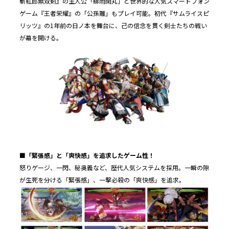
斬紅郎無双剣』の主人公「緋雨閑丸」と世界的な人気スマートフォン
ゲーム『王者栄耀』の「公孫離」もプレイ可能。初代『サムライスピ
リッツ』の1年前の日ノ本を舞台に、己の信念を貫く剣士たちの戦い
が幕を開ける。
■
「緊張感」と「爽快感」を追求したゲーム性！
怒りゲージ、一閃、秘奥義など、歴代人気システムを採用。一瞬の隙
が生死を分ける「緊張感」、一撃必殺の「爽快感」を追求。