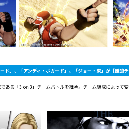
ガード」、「アンディ・ボガード」、「ジョー・東」が【餓狼チ
の伝統である「3 on 3」チームバトルを継承。チーム編成によっ