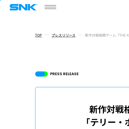
COMPANY
会社情報
株式会社SNK
TOP
プレスリリース
新作対戦格闘ゲーム『THE K
会社情報
ニュース
PRESS RELEASE
/
プレスリリース
トピックス
ボードメンバー
採用情報
新作対戦格闘
「テリー・
ABOUT
このサイトについて