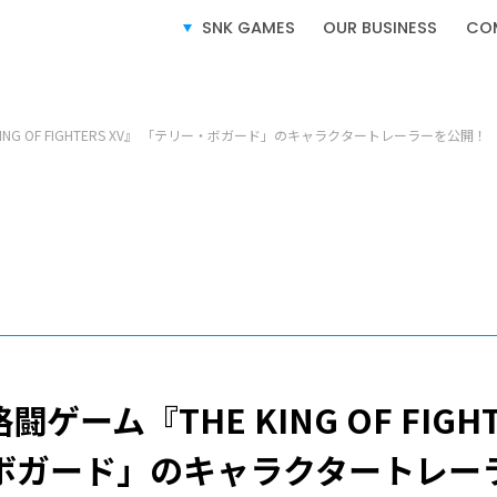
SERVICE
事業紹介
SNK GAMES
OUR BUSINESS
CO
ING OF FIGHTERS XV』 「テリー・ボガード」のキャラクタートレーラーを公開！
ビデオゲーム事業
ライセンス事業
e-SPORTS事業
ゲーム『THE KING OF FIGHT
ボガード」のキャラクタートレー
このサイトについて
サイトマップ
プライ