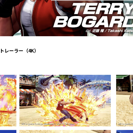
トレーラー（
4K
）