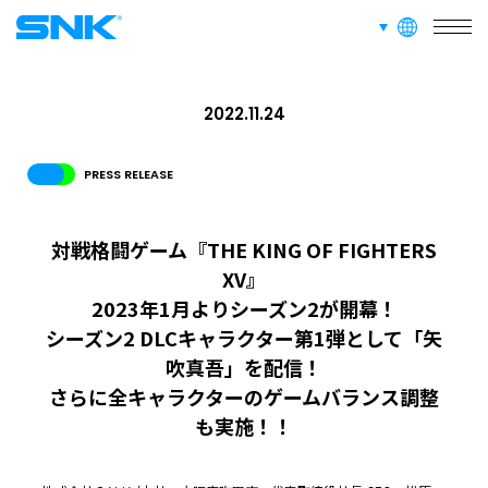
採用情報
言語切り替え
株式会社SNK
ABOUT
このサイトについて
2022.11.24
PRESS RELEASE
RECRUIT
FAN CONTENT
SUPPORT
対戦格闘ゲーム『THE KING OF FIGHTERS
GLOBAL
XV』
2023年1月よりシーズン2が開幕！
JPN
ENG
한글
繁体
簡体
シーズン2 DLCキャラクター第1弾として「矢
吹真吾」を配信！
さらに全キャラクターのゲームバランス調整
も実施！！