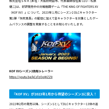
株式会社ＳＮＫ (本社：大阪府吹田市、代表取締役社長 CEO：松原
健二)は、好評発売中の対戦格闘ゲーム『THE KING OF FIGHTERS XV
（KOF XV）』について、2023年１月にシーズン2 DLCキャラクター
第1弾「矢吹真吾」の配信に加えて全キャラクターを対象としたゲー
ムバランスの調整を実施することをお知らせいたします。
KOF XV
シーズン
2
告知トレーラー
https://youtu.be/kCsTzOoWZZ0
『KOF XV』が2023年1月から待望のシーズン2に突入！
2022年2月の発売以降、シーズン1としてDLCキャラクター13体の追