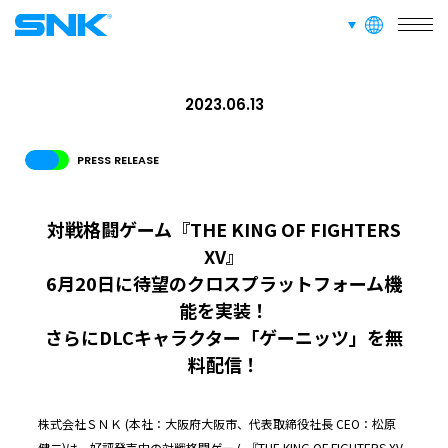
RECRUIT
FAN CONTENT
SUPPORT
言語切り替え
株式会社SNK
GLOBAL
2023.06.13
JPN
ENG
한글
繁体
簡体
PRESS RELEASE
対戦格闘ゲーム『THE KING OF FIGHTERS
XV』
6月20日に待望のクロスプラットフォーム機
能を実装！
さらにDLCキャラクター「ゲーニッツ」を無
料配信！
株式会社ＳＮＫ (本社：大阪府大阪市、代表取締役社長 CEO：松原
健二)は、好評発売中の対戦格闘ゲーム『THE KING OF FIGHTERS XV