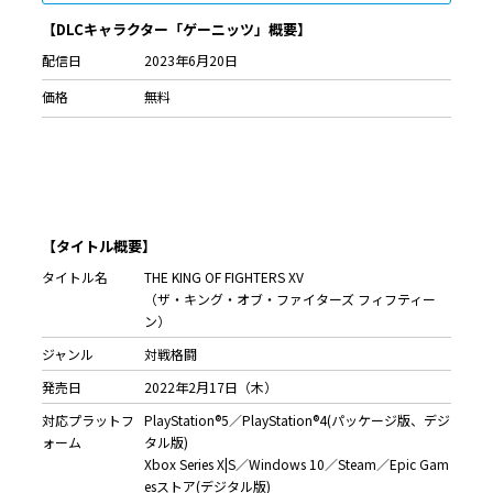
【DLCキャラクター「ゲーニッツ」概要】
配信日
2023年6月20日
価格
無料
【タイトル概要】
タイトル名
THE KING OF FIGHTERS XV
（ザ・キング・オブ・ファイターズ フィフティー
ン）
ジャンル
対戦格闘
発売日
2022年2月17日（木）
対応プラットフ
PlayStation®5／PlayStation®4(パッケージ版、デジ
ォーム
タル版)
Xbox Series X|S／Windows 10／Steam／Epic Gam
esストア(デジタル版)