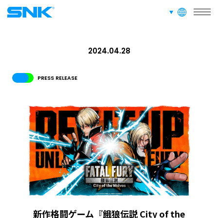
言語切り替え
株式会社SNK
RECRUIT
採用情報
2024.04.28
ABOUT
PRESS RELEASE
このサイトについて
RECRUIT
FAN CONTENT
SUPPORT
GLOBAL
JPN
ENG
한글
繁体
簡体
新作格闘ゲーム『餓狼伝説 City of the