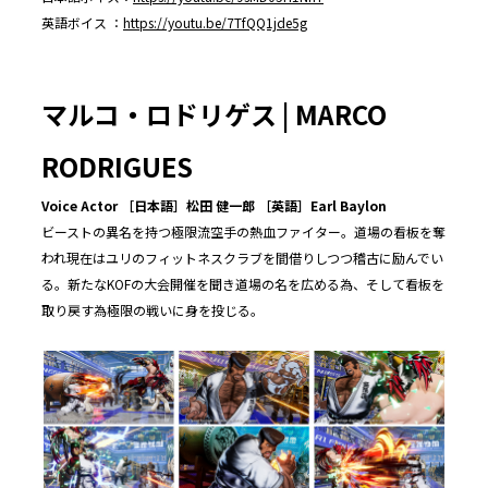
英語ボイス ：
https://youtu.be/7TfQQ1jde5g
マルコ・ロドリゲス | MARCO
RODRIGUES
Voice Actor ［日本語］松田 健一郎 ［英語］Earl Baylon
ビーストの異名を持つ極限流空手の熱血ファイター。道場の看板を奪
われ現在はユリのフィットネスクラブを間借りしつつ稽古に励んでい
る。新たなKOFの大会開催を聞き道場の名を広める為、そして看板を
取り戻す為極限の戦いに身を投じる。