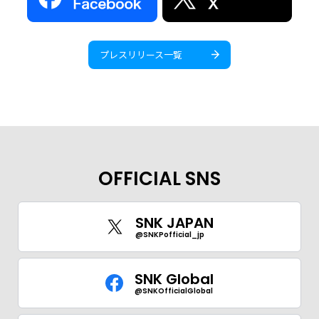
プレスリリース一覧
OFFICIAL SNS
SNK JAPAN
@SNKPofficial_jp
SNK Global
@SNKOfficialGlobal