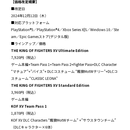
【価格改定概要】
■改定日
2024年12月12日（木）
■対応プラットフォーム
PlayStation®5／PlayStation®4／Xbox Series X|S／Windows 10／Ste
am／Epic Gamesストア(デジタル版)
■ラインアップ／価格
THE KING OF FIGHTERS XV Ultimate Edition
7,920円（税込）
ゲーム本編+Team Pass 1+Team Pass 2+Fighter Pass+DLC Character
“マチュア”+”バイス”+ DLCコスチューム “餓狼MotWテリー”+DLCコ
スチューム “CLASSIC LEONA”
THE KING OF FIGHTERS XV Standard Edition
3,960円（税込）
ゲーム本編
KOF XV Team Pass 1
1,870円（税込）
KOF XV DLC Characters “餓狼MotWチーム” +”サウスタウンチーム”
（DLCキャラクター×6体）