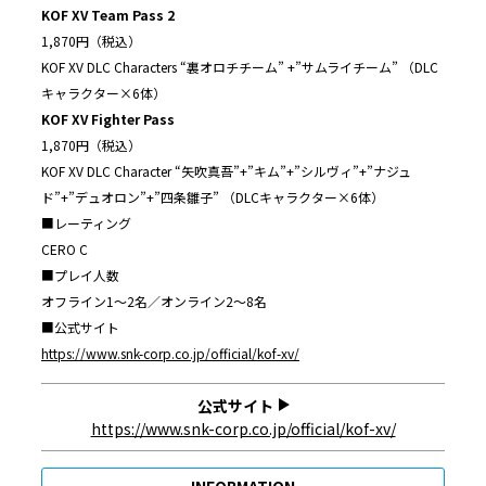
KOF XV Team Pass 2
1,870円（税込）
KOF XV DLC Characters “裏オロチチーム” +”サムライチーム” （DLC
キャラクター×6体）
KOF XV Fighter Pass
1,870円（税込）
KOF XV DLC Character “矢吹真吾”+”キム”+”シルヴィ”+”ナジュ
ド”+”デュオロン”+”四条雛子” （DLCキャラクター×6体）
■レーティング
CERO C
■プレイ人数
オフライン1～2名／オンライン2～8名
■公式サイト
https://www.snk-corp.co.jp/official/kof-xv/
公式サイト
https://www.snk-corp.co.jp/official/kof-xv/
INFORMATION