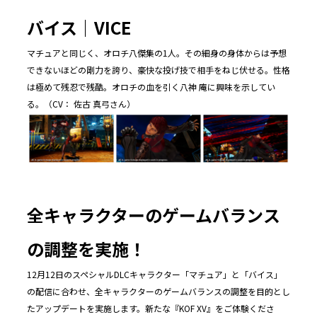
バイス｜VICE
マチュアと同じく、オロチ八傑集の1人。その細身の身体からは予想
できないほどの剛力を誇り、豪快な投げ技で相手をねじ伏せる。性格
は極めて残忍で残酷。オロチの血を引く八神 庵に興味を示してい
る。（CV： 佐古 真弓さん）
全キャラクターのゲームバランス
の調整を実施！
12月12日のスペシャルDLCキャラクター「マチュア」と「バイス」
の配信に合わせ、全キャラクターのゲームバランスの調整を目的とし
たアップデートを実施します。新たな『KOF XV』をご体験くださ