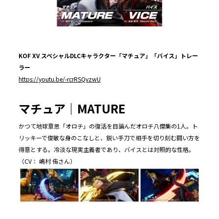
KOF XV
スペシャルDLCキャラクター「マチュア」「バイス」トレー
ラー
https://youtu.be/-rcrRSQvzwU
マチュア｜MATURE
かつて地球意思「オロチ」の復活を目論んだオロチ八傑集の1人。ト
リッキーで俊敏な身のこなしと、鋭い手刀で相手を切り刻む闘い方を
得意とする。冷淡な現実主義者であり、バイスとは対照的な性格。
（CV： 嶋村 侑さん）