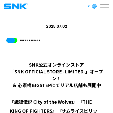
RECRUIT
言語切り替え
採用情報
株式会社SNK
ABOUT
2025.07.02
このサイトについて
PRESS RELEASE
RECRUIT
FAN CONTENT
SUPPORT
SNK公式オンラインストア
「SNK OFFICIAL STORE -LIMITED-」オープ
GLOBAL
ン！
JPN
ENG
한글
繁体
簡体
＆ 心斎橋BIGSTEPにてリアル店舗も展開中
『餓狼伝説 City of the Wolves』『THE
KING OF FIGHTERS』『サムライスピリッ