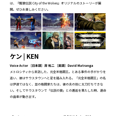
は、『餓狼伝説 City of the Wolves』オリジナルのストーリーが展
開。ぜひお楽しみください。
ケン
| KEN
Voice Actor
［日本語］岸 祐二 ［英語］David Matranga
メトロシティから来訪した、元全米格闘王。とある事件の手がかりを
追い、彼はサウスタウンへと足を踏み入れる。「元全米格闘王」の名
は伊達ではなく、並の格闘家たちは、彼の炎の技に太刀打ちできな
い。そしてサウスタウンで「伝説の狼」との邂逅を果たした時、運命
の歯車が動き出す――。