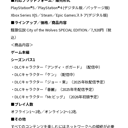
■対応プラットフォーム／販売形式
PlayStation®5／PlayStation®4 (デジタル版／パッケージ版)
Xbox Series X|S／Steam／Epic Gamesストア(デジタル版)
■ラインアップ／価格／商品内容
餓狼伝説 City of the Wolves SPECIAL EDITION／7,920円（税
込）
＜商品内容＞
ゲーム本編
シーズンパス1
・DLCキャラクター「アンディ・ボガード」（配信中）
・DLCキャラクター「ケン」（配信中）
・DLCキャラクター「ジョー・東」（2025年秋配信予定）
・DLCキャラクター「春麗」（2025年冬配信予定）
・DLCキャラクター「Mr.ビッグ」（2026年初頭予定）
■プレイ人数
オフライン1～2名／オンライン2～12名
■その他
すべてのコンテンツを楽しむにはネットワークへの接続が必要