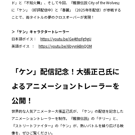
ド」と「不知火舞」、そして今回、『餓狼伝説 City of the Wolves』
に「ケン」（好評配信中）と「春麗」（2025年冬配信）が参戦する
ことで、両タイトルの夢のクロスオーバーが実現！
＞「ケン」キャラクタートレーラー
日本語ボイス：
https://youtu.be/Ge4thpfg9gU
英語ボイス ：
https://youtu.be/6byynkBnQOM
「ケン」配信記念！大張正己氏に
よるアニメーショントレーラーを
公開！
世界的な人気アニメーター大張正己氏が、「ケン」の配信を記念した
アニメーショントレーラーを制作。『餓狼伝説』の「テリー」と、
『ストリートファイター』の「ケン」が、熱いバトルを繰り広げる映
像を、ぜひご覧ください。