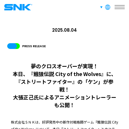
GLOBAL
言語切り替え
株式会社SNK
JPN
ENG
한글
繁体
簡体
2025.08.04
PRESS RELEASE
夢のクロスオーバーが実現！
本日、『餓狼伝説 City of the Wolves』に、
『ストリートファイター』の「ケン」が参
戦！
大張正己氏によるアニメーショントレーラー
も公開！
株式会社ＳＮＫは、好評発売中の新作対戦格闘ゲーム『餓狼伝説 City
of the Wolves』について、本日『ストリートファイター』とのコラ