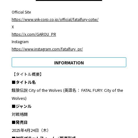
Official Site
https://www.snk-corp.co.jp/official/fatalfury-cotw/
X
https://x.com/GAROU_PR
Instagram
https://www.instagram.com/fatalfury_pr/
INFORMATION
【タイトル概要】
■タイトル名
餓狼伝説 City of the Wolves (英語名： FATAL FURY: City of the
Wolves)
■ジャンル
対戦格闘
■発売日
2025年4月24日（木）