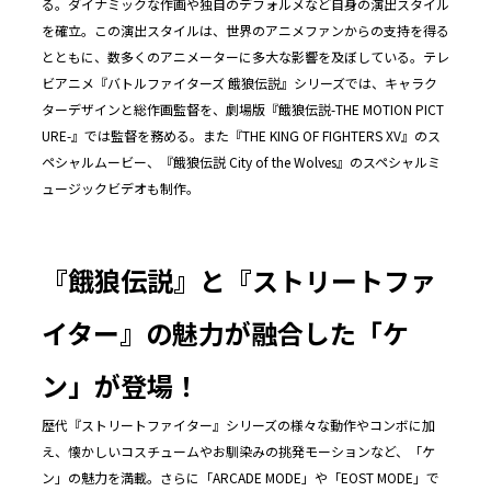
る。ダイナミックな作画や独自のデフォルメなど自身の演出スタイル
を確立。この演出スタイルは、世界のアニメファンからの支持を得る
とともに、数多くのアニメーターに多大な影響を及ぼしている。テレ
ビアニメ『バトルファイターズ 餓狼伝説』シリーズでは、キャラク
ターデザインと総作画監督を、劇場版『餓狼伝説-THE MOTION PICT
URE-』では監督を務める。また『THE KING OF FIGHTERS XV』のス
ペシャルムービー、『餓狼伝説 City of the Wolves』のスペシャルミ
ュージックビデオも制作。
『餓狼伝説』と『ストリートファ
イター』の魅力が融合した「ケ
ン」が登場！
歴代『ストリートファイター』シリーズの様々な動作やコンボに加
え、懐かしいコスチュームやお馴染みの挑発モーションなど、「ケ
ン」の魅力を満載。さらに「ARCADE MODE」や「EOST MODE」で