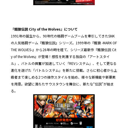
『餓狼伝説 City of the Wolves』について
1991年の誕生から、90年代の格闘ゲームブームを牽引してきたSNK
の人気格闘ゲーム『餓狼伝説』シリーズ。1999年の『餓狼 -MARK OF
THE WOLVES-』から26年の時を経て、シリーズ最新作『餓狼伝説 Cit
y of the Wolves』が登場！感性を刺激する独自の「アートスタイ
ル」、バトルの興奮が加速していく「REVシステム」、そして更なる
進化を遂げた「バトルシステム」を新たに搭載。さらに初心者から上
級者まで楽しめる2つの操作スタイルを始め、様々な新機能や新要素
を用意。欲望に満ちたサウスタウンを舞台に、新たな“伝説”が始ま
る。