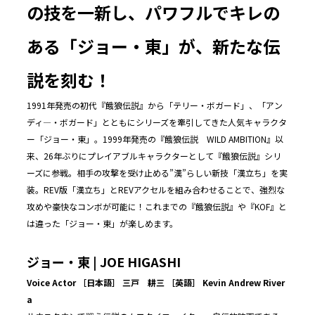
の技を一新し、パワフルでキレの
ある「ジョー・東」が、新たな伝
説を刻む！
1991年発売の初代『餓狼伝説』から「テリー・ボガード」、「アン
ディ―・ボガード」とともにシリーズを牽引してきた人気キャラクタ
ー「ジョー・東」。1999年発売の『餓狼伝説 WILD AMBITION』以
来、26年ぶりにプレイアブルキャラクターとして『餓狼伝説』シリ
ーズに参戦。相手の攻撃を受け止める”漢”らしい新技「漢立ち」を実
装。REV版「漢立ち」とREVアクセルを組み合わせることで、強烈な
攻めや豪快なコンボが可能に！これまでの『餓狼伝説』や『KOF』と
は違った「ジョー・東」が楽しめます。
ジョー・東 | JOE HIGASHI
Voice Actor ［日本語］ 三戸 耕三 ［英語］ Kevin Andrew River
a