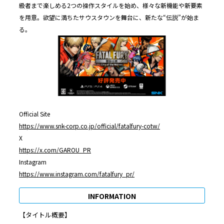
級者まで楽しめる2つの操作スタイルを始め、様々な新機能や新要素
を用意。欲望に満ちたサウスタウンを舞台に、新たな“伝説”が始ま
る。
Official Site
https://www.snk-corp.co.jp/official/fatalfury-cotw/
X
https://x.com/GAROU_PR
Instagram
https://www.instagram.com/fatalfury_pr/
INFORMATION
【タイトル概要】