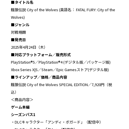
■タイトル名
餓狼伝説 City of the Wolves (英語名： FATAL FURY: City of the
Wolves)
■ジャンル
対戦格闘
■発売日
2025年4月24日（木）
■対応プラットフォーム／販売形式
PlayStation®5／PlayStation®4 (デジタル版／パッケージ版)
Xbox Series X|S／Steam／Epic Gamesストア(デジタル版)
■ラインアップ／価格／商品内容
餓狼伝説 City of the Wolves SPECIAL EDITION／7,920円（税
込）
＜商品内容＞
ゲーム本編
シーズンパス1
・DLCキャラクター「アンディ・ボガード」（配信中）