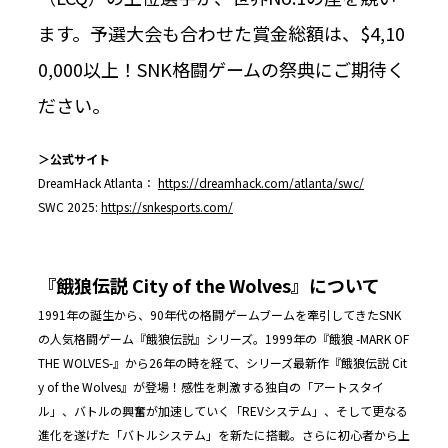
ます。予選大会も合わせた賞金総額は、$4,10
0,000以上！SNK格闘ゲームの祭典にご期待く
ださい。
＞公式サイト
DreamHack Atlanta：
https://dreamhack.com/atlanta/swc/
SWC 2025:
https://snkesports.com/
『餓狼伝説 City of the Wolves』について
1991年の誕生から、90年代の格闘ゲームブームを牽引してきたSNK
の人気格闘ゲーム『餓狼伝説』シリーズ。1999年の『餓狼 -MARK OF
THE WOLVES-』から26年の時を経て、シリーズ最新作『餓狼伝説 Cit
y of the Wolves』が登場！感性を刺激する独自の「アートスタイ
ル」、バトルの興奮が加速していく「REVシステム」、そして更なる
進化を遂げた「バトルシステム」を新たに搭載。さらに初心者から上