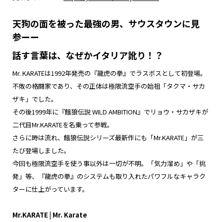
天狗の面を被った最強の男、サウスタウンに見
参ーー
話す言葉は、なぜかイタリア訛り！？
Mr. KARATEは1992年発売の『龍虎の拳』でラスボスとして初登場。
不敗の格闘家であり、その正体は極限流空手の始祖「タクマ・サカ
ザキ」でした。
その後1999年に『餓狼伝説 WILD AMBITION』でリョウ・サカザキが
二代目Mr.KARATEを名乗って参戦。
さらに時は流れ、餓狼伝説シリーズ最新作にも「Mr.KARATE」が三
たび登場しました。
今回も極限流空手を使う事以外は一切が不明。「気力溜め」や「挑
発」等、『龍虎の拳』のシステムも取り入れたパワフルなキャラク
ターに仕上がっています。
Mr.KARATE | Mr. Karate