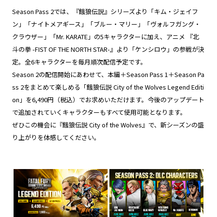
Season Pass 2では、『餓狼伝説』シリーズより「キム・ジェイフ
ン」「ナイトメアギース」「ブルー・マリー」「ヴォルフガング・
クラウザー」「Mr. KARATE」の5キャラクターに加え、アニメ 『北
斗の拳 -FIST OF THE NORTH STAR-』より「ケンシロウ」の参戦が決
定。全6キャラクターを毎月順次配信予定です。
Season 2の配信開始にあわせて、本編＋Season Pass 1＋Season Pa
ss 2をまとめて楽しめる「餓狼伝説 City of the Wolves Legend Editi
on」を6,490円（税込）でお求めいただけます。今後のアップデート
で追加されていくキャラクターもすべて使用可能となります。
ぜひこの機会に『餓狼伝説 City of the Wolves』で、新シーズンの盛
り上がりを体感してください。