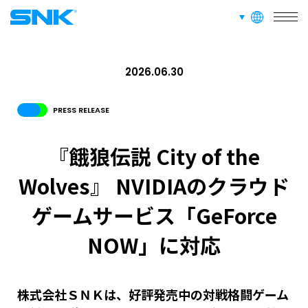
JPN
ENG
한글
繁体
簡体
言語切り替え
株式会社SNK
2026.06.30
PRESS RELEASE
『餓狼伝説 City of the
Wolves』 NVIDIAのクラウド
ゲームサービス「GeForce
NOW」に対応
株式会社ＳＮＫは、好評発売中の対戦格闘ゲーム