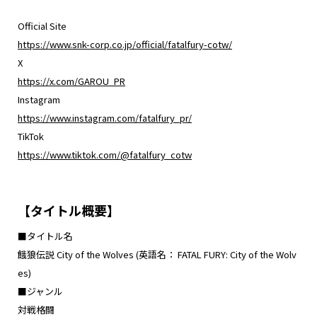
Official Site
https://www.snk-corp.co.jp/official/fatalfury-cotw/
X
https://x.com/GAROU_PR
Instagram
https://www.instagram.com/fatalfury_pr/
TikTok
https://www.tiktok.com/@fatalfury_cotw
【タイトル概要】
■タイトル名
餓狼伝説 City of the Wolves (英語名： FATAL FURY: City of the Wolv
es)
■ジャンル
対戦格闘