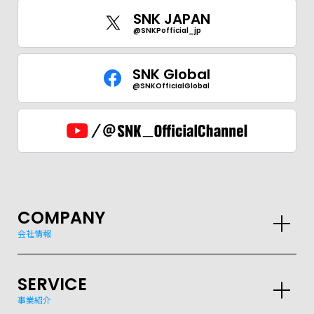
SNK JAPAN
@SNKPofficial_jp
SNK Global
@SNKOfficialGlobal
COMPANY
会社情報
SERVICE
事業紹介