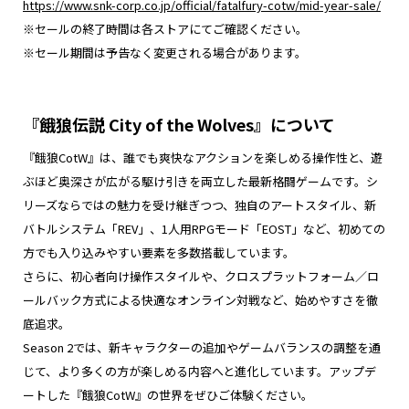
https://www.snk-corp.co.jp/official/fatalfury-cotw/mid-year-sale/
※セールの終了時間は各ストアにてご確認ください。
※セール期間は予告なく変更される場合があります。
『餓狼伝説 City of the Wolves』について
『餓狼CotW』は、誰でも爽快なアクションを楽しめる操作性と、遊
ぶほど奥深さが広がる駆け引きを両立した最新格闘ゲームです。シ
リーズならではの魅力を受け継ぎつつ、独自のアートスタイル、新
バトルシステム「REV」、1人用RPGモード「EOST」など、初めての
方でも入り込みやすい要素を多数搭載しています。
さらに、初心者向け操作スタイルや、クロスプラットフォーム／ロ
ールバック方式による快適なオンライン対戦など、始めやすさを徹
底追求。
Season 2では、新キャラクターの追加やゲームバランスの調整を通
じて、より多くの方が楽しめる内容へと進化しています。アップデ
ートした『餓狼CotW』の世界をぜひご体験ください。