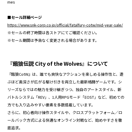
mes
■
セール詳細ページ
https://www.snk-corp.co.jp/official/fatalfury-cotw/mid-year-sale/
※セールの終了時間は各ストアにてご確認ください。
※セール期間は予告なく変更される場合があります。
『餓狼伝説 City of the Wolves』について
『餓狼CotW』は、誰でも爽快なアクションを楽しめる操作性と、遊
ぶほど奥深さが広がる駆け引きを両立した最新格闘ゲームです。シ
リーズならではの魅力を受け継ぎつつ、独自のアートスタイル、新
バトルシステム「REV」、1人用RPGモード「EOST」など、初めての
方でも入り込みやすい要素を多数搭載しています。
さらに、初心者向け操作スタイルや、クロスプラットフォーム／ロ
ールバック方式による快適なオンライン対戦など、始めやすさを徹
底追求。