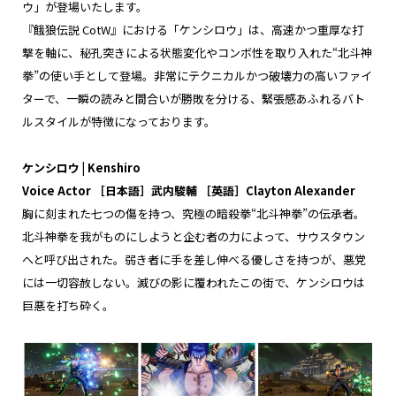
ウ」が登場いたします。
『餓狼伝説 CotW』における「ケンシロウ」は、高速かつ重厚な打
撃を軸に、秘孔突きによる状態変化やコンボ性を取り入れた“北斗神
拳”の使い手として登場。非常にテクニカルかつ破壊力の高いファイ
ターで、一瞬の読みと間合いが勝敗を分ける、緊張感あふれるバト
ルスタイルが特徴になっております。
ケンシロウ | Kenshiro
Voice Actor
［日本語］武内駿輔 ［英語］Clayton Alexander
胸に刻まれた七つの傷を持つ、究極の暗殺拳“北斗神拳”の伝承者。
北斗神拳を我がものにしようと企む者の力によって、サウスタウン
へと呼び出された。弱き者に手を差し伸べる優しさを持つが、悪党
には一切容赦しない。滅びの影に覆われたこの街で、ケンシロウは
巨悪を打ち砕く。