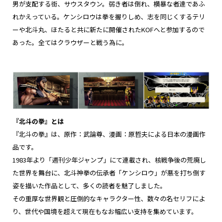
男が支配する街、サウスタウン。弱き者は倒れ、横暴な者達であふ
れかえっている。ケンシロウは拳を握りしめ、志を同じくするテリ
ーや北斗丸、ほたると共に新たに開催されたKOFへと参加するので
あった。全てはクラウザーと戦う為に。
『北斗の拳』とは
『北斗の拳』は、原作：武論尊、漫画：原哲夫による日本の漫画作
品です。
1983年より「週刊少年ジャンプ」にて連載され、核戦争後の荒廃し
た世界を舞台に、北斗神拳の伝承者「ケンシロウ」が悪を打ち倒す
姿を描いた作品として、多くの読者を魅了しました。
その重厚な世界観と圧倒的なキャラクター性、数々の名セリフによ
り、世代や国境を超えて現在もなお幅広い支持を集めています。