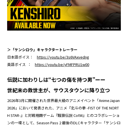
＞「ケンシロウ」キャラクタートレーラー
日本語ボイス：
https://youtu.be/3s6VAxvedng
英語ボイス ：
https://youtu.be/yFMFPRU1w00
伝説に加わりしは“七つの傷を持つ男”ーー
世紀末の救世主が、サウスタウンに降り立つ
2026年3月に開催された世界最大級のアニメイベント「AnimeJapan
2026」において発表された、アニメ『北斗の拳 -FIST OF THE NORT
H STAR-』と対戦格闘ゲーム『餓狼伝説 CotW』とのコラボレーショ
ンの一環として、Season Pass 2 最後のDLCキャラクター「ケンシロ