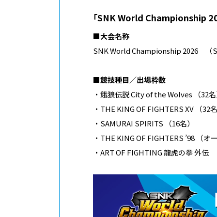
｢SNK World Championship
■大会名称
SNK World Championship 2026 （
■競技種目／出場枠数
・餓狼伝説 City of the Wolves （32
・THE KING OF FIGHTERS XV （32
・SAMURAI SPIRITS （16名）
・THE KING OF FIGHTERS ’9
・ART OF FIGHTING 龍虎の拳