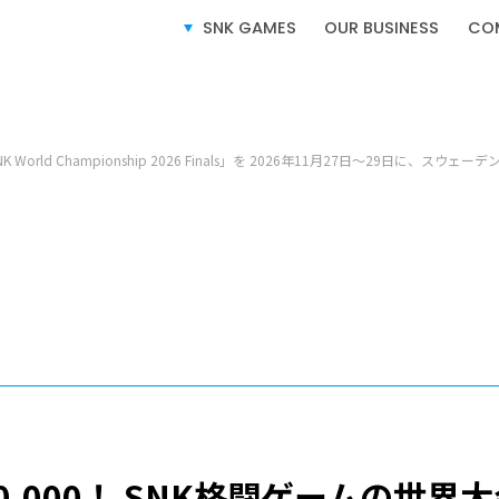
SERVICE
事業紹介
SNK GAMES
OUR BUSINESS
CO
K World Championship 2026 Finals」を 2026年11月27日～29日
ビデオゲーム事業
ライセンス事業
e-SPORTS事業
このサイトについて
サイトマップ
プライ
0,000！ SNK格闘ゲームの世界大会