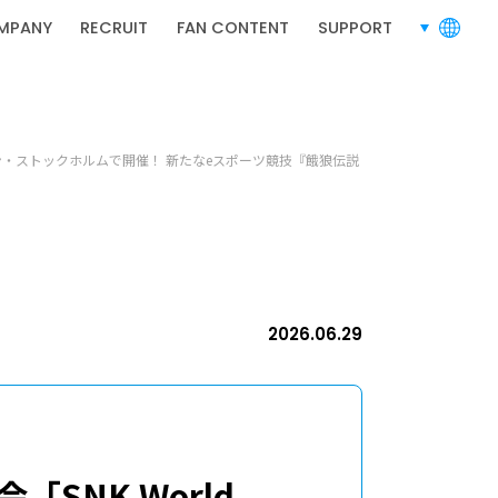
RECRUIT
採用情報
MPANY
RECRUIT
FAN CONTENT
SUPPORT
言語切り替
に、スウェーデン・ストックホルムで開催！ 新たなeスポーツ競技『餓狼伝説
採用情報
2026.06.29
バシーポリシー
利用規約
お問い合わせ
「SNK World