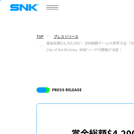
COMPANY
会社情報
株式会社SNK
TOP
プレスリリース
賞金総額$4,200,000！ SNK格闘ゲームの世界大会「SN
City of the Wolves』地域リーグの開催が決定！
会社情報
ニュース
/
プレスリリース
トピックス
PRESS RELEASE
ボードメンバー
採用情報
ABOUT
このサイトについて
賞金総額$4,20