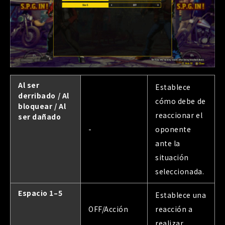
Al ser
Establece
derribado / Al
cómo debe de
bloquear / Al
reaccionar el
ser dañado
-
oponente
ante la
situación
seleccionada.
Espacio 1–5
Establece una
OFF/Acción
reacción a
realizar.