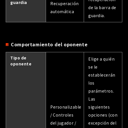
guardia
Recuperación
de la barra de
automática
guardia.
Comportamiento del oponente
Tipo de
Elige a quién
oponente
se le
establecerán
los
parámetros.
Las
Personalizable
siguientes
/ Controles
opciones (con
del jugador /
excepción del