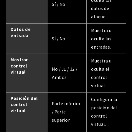
oculta los
Sí / No
datos de
ataque.
Datos de
Muestra u
entrada
Sí / No
oculta las
entradas.
Mostrar
Muestra u
control
No / J1 / J2 /
oculta el
virtual
Ambos
control
virtual.
Posición del
Configura la
Parte inferior
control
posición del
virtual
/ Parte
control
superior
virtual.