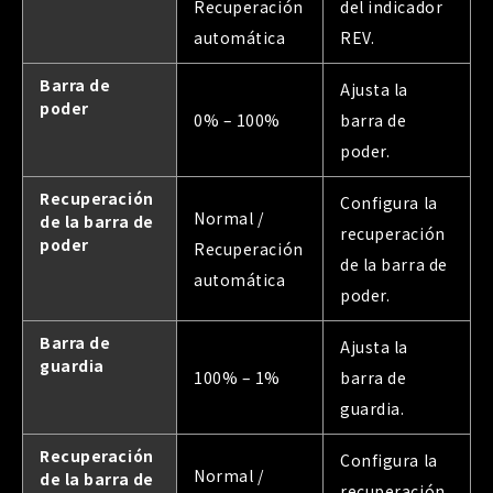
Recuperación
del indicador
automática
REV.
Barra de
Ajusta la
poder
0% – 100%
barra de
poder.
Recuperación
Configura la
Normal /
de la barra de
recuperación
poder
Recuperación
de la barra de
automática
poder.
Barra de
Ajusta la
guardia
100% – 1%
barra de
guardia.
Recuperación
Configura la
Normal /
de la barra de
recuperación