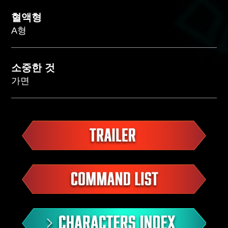
혈액형
A형
소중한 것
가면