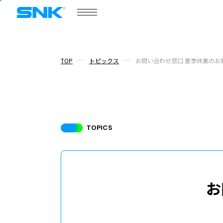
株式会社SNK
TOP
トピックス
お問い合わせ窓口 夏季休業のお
ゲーム情報
ポータルサイト
SNKゲー
COMPANY
会社情報
TOPICS
お
会社情報