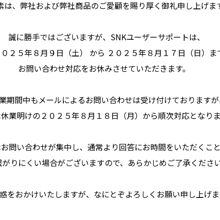
ライセンス事業
素は、弊社および弊社商品のご愛顧を賜り厚く御礼申し上げま
e-SPORTS事業
誠に勝手ではございますが、SNKユーザーサポートは、
２０２
５
年
８
月９
日（
土
）
から ２０２
５
年
８
月
１
７
日（
日
）ま
お問い合わせ対応をお休みさせていただきます。
このサイトについて
サイトマップ
プライ
業期間中もメールによるお問い合わせは受け付けております
休業明けの２０２５年
８
月
１
８
日
（月）から順次対応とな
はお問い合わせが集中し、通常より回答にお時間をいただくこ
繋がりにくい場合がございますので、あらかじめご了承くだ
惑をおかけいたしますが、なにとぞよろしくお願い申し上げ