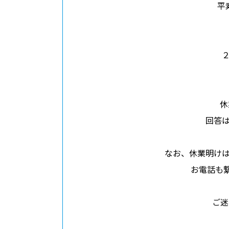
ニュース
平
/
プレスリリース
トピックス
ボードメンバー
採用情報
ABOUT
このサイトについて
休
回答は
なお、休業明け
お電話も
ご迷