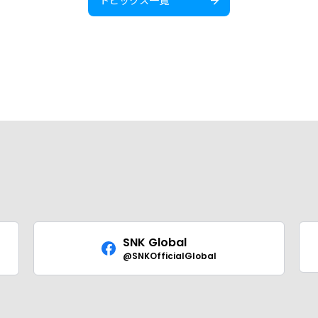
SNK Global
@SNKOfficialGlobal