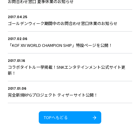
お問合わせ窓口 夏季休業のお知らせ
GLOBAL
2017.04.25
JPN
ENG
한글
繁体
簡体
ゴールデンウィーク期間中のお問合わせ窓口休業のお知らせ
2017.02.06
「KOF XIV WORLD CHAMPION SHIP」特設ページを公開！
2017.01.16
コラボタイトル一挙掲載！SNKエンタテインメント公式サイト更
新！
2017.01.06
完全新規RPGプロジェクト ティザーサイト公開！
TOPへもどる