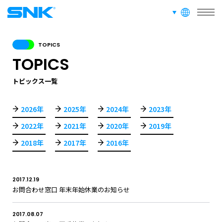
COMPANY
会社情報
言語切り替え
株式会社SNK
TOPICS
SERVICE
TOPICS
事業紹介
トピックス一覧
RECRUIT
採用情報
2026年
2025年
2024年
2023年
2022年
2021年
2020年
2019年
ABOUT
2018年
2017年
2016年
このサイトについて
2017.12.19
お問合わせ窓口 年末年始休業のお知らせ
RECRUIT
FAN CONTENT
SUPPORT
2017.08.07