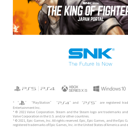
* “
” “PlayStation” “
”and “
” are registered tra
Entertainment Inc.
* © 2021 Valve Corporation. Steam and the Steam logo are trademarks and/
Valve Corporation in the U.S. and/or other countries.
* © 2021, Epic Games, Inc. All rights reserved. Epic, Epic Games, and the Epic
registered trademarks of Epic Games, Inc. in the United States of America and 