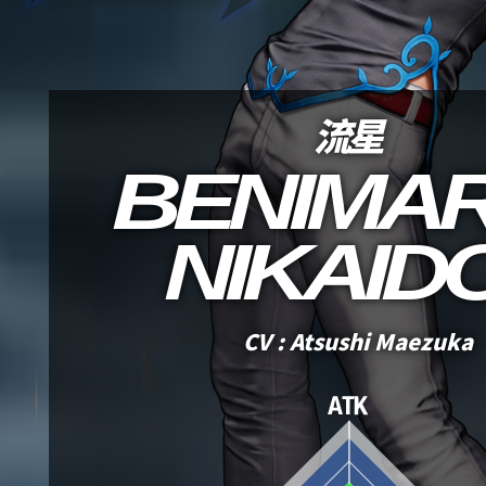
流星
BENIMA
NIKAID
CV : Atsushi Maezuka