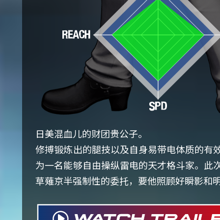
日美混血儿的财团贵公子。
修搏锻炼出的腿技以及自身易带电体质的有
为一名能够自由操纵雷电的天才格斗家。此
草薙京半强制性的委托，要他照顾好瞬影和