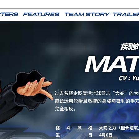
疾驰
MA
CV : Yu
过去曾经企图复活地球意志“大蛇”的大
擅长运用狡猾且敏捷的身姿与锋利的手
完全相反。
格斗风格
大蛇之力（擅长速度
生日
4月8日