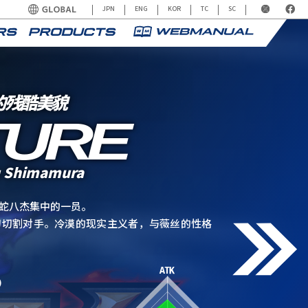
JPN
ENG
KOR
TC
SC
的残酷美貌
TURE
 Shimamura
蛇八杰集中的一员。
刀切割对手。冷漠的现实主义者，与薇丝的性格
）