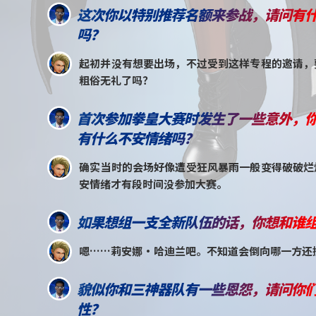
这次你以特别推荐名额来参战，请问有
吗？
起初并没有想要出场，不过受到这样专程的邀请，
粗俗无礼了吗？
首次参加拳皇大赛时发生了一些意外，
有什么不安情绪吗？
确实当时的会场好像遭受狂风暴雨一般变得破破烂
安情绪才有段时间没参加大赛。
如果想组一支全新队伍的话，你想和谁
嗯……莉安娜・哈迪兰吧。不知道会倒向哪一方还
貌似你和三神器队有一些恩怨，请问你
性？