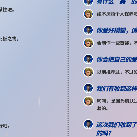
有什么“美”的
系性吧。
绝不厌烦个人保养
你爱好模塑，请
死板之物。
会制作一些首饰，
你会把自己的爱
以前推荐过，不过
？
我们有收到这样
呵呵，是因为肌肤
着的。
这次我们收到了
好吧。
的吗？