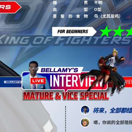
籍贯
不明
血型
O型
喜爱的食物
鸟（尤其是鸡）
将来，全部都结
嗯，你说的全部是