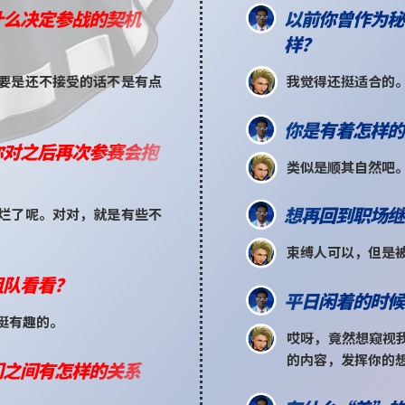
以前你曾作为秘
什么决定参战的契机
样？
我觉得还挺适合的
要是还不接受的话不是有点
你是有着怎样的
你对之后再次参赛会抱
类似是顺其自然吧
想再回到职场继
烂了呢。对对，就是有些不
束缚人可以，但是
组队看看？
平日闲着的时候
挺有趣的。
哎呀，竟然想窥视
的内容，发挥你的
们之间有怎样的关系